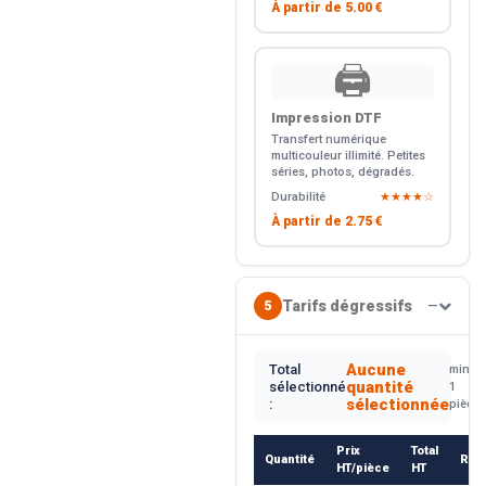
À partir de
5.00 €
🖨️
Impression DTF
Transfert numérique
multicouleur illimité. Petites
séries, photos, dégradés.
Durabilité
★★★★☆
À partir de
2.75 €
Tarifs dégressifs
5
—
Aucune
Total
min.
quantité
sélectionné
1
sélectionnée
:
pièce
Prix
Total
Quantité
Rem
HT/pièce
HT