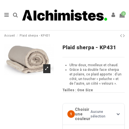
0
Accueil
Plaid sherpa - KP431
Plaid sherpa - KP431
Ultra-doux, moelleux et chaud.
Grâce à sa double face sherpa
et polaire, ce plaid apporte : d’un
côté, un toucher « peluche » et
de l’autre, un côté « velours ».
Tailles : One Size
Choisir
Aucune
une
1
sélection
couleur