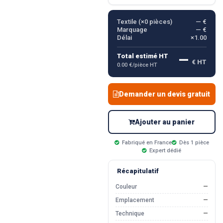
Textile (×
0
pièces)
— €
Marquage
— €
Délai
×1.00
—
Total estimé HT
€ HT
0.00 €/pièce HT
Demander un devis gratuit
Ajouter au panier
Fabriqué en France
Dès 1 pièce
Expert dédié
Récapitulatif
Couleur
—
Emplacement
—
Technique
—