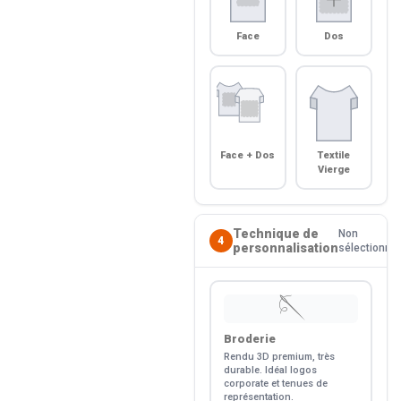
Face
Dos
Face + Dos
Textile
Vierge
Technique de
Non
4
personnalisation
sélectionné
🪡
Broderie
Rendu 3D premium, très
durable. Idéal logos
corporate et tenues de
représentation.