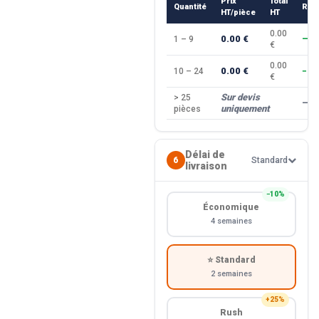
Prix
Total
Quantité
Rem
HT/pièce
HT
0.00
0.00 €
1 – 9
—
€
0.00
0.00 €
10 – 24
−10
€
Sur devis
> 25
—
uniquement
pièces
Délai de
6
Standard
livraison
−10%
Économique
4 semaines
⭐ Standard
2 semaines
+25%
Rush