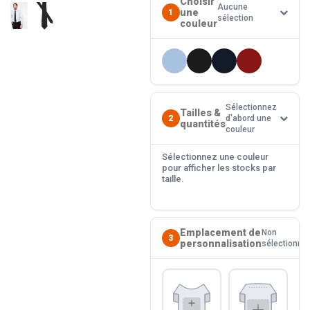
Choisir
Aucune
une
1
sélection
couleur
Sélectionnez
Tailles &
2
d'abord une
quantités
couleur
Sélectionnez une couleur
pour afficher les stocks par
taille.
Emplacement de
Non
3
personnalisation
sélectionné