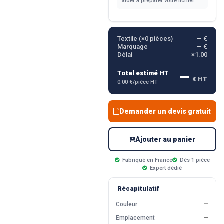
aider à préparer votre fichier.
Textile (×
0
pièces)
— €
Marquage
— €
Délai
×1.00
—
Total estimé HT
€ HT
0.00 €/pièce HT
Demander un devis gratuit
Ajouter au panier
Fabriqué en France
Dès 1 pièce
Expert dédié
Récapitulatif
Couleur
—
Emplacement
—