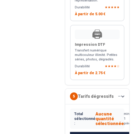
représentation.
Durabilité
★★★★★
À partir de
5.00 €
🖨️
Impression DTF
Transfert numérique
multicouleur illimité. Petites
séries, photos, dégradés.
Durabilité
★★★★☆
À partir de
2.75 €
Tarifs dégressifs
5
—
Aucune
Total
min.
quantité
sélectionné
1
sélectionnée
:
pièce