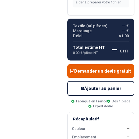
aider à préparer votre fichier.
Textile (×
0
pièces)
— €
Marquage
— €
Délai
×1.00
—
Total estimé HT
€ HT
0.00 €/pièce HT
Demander un devis gratuit
Ajouter au panier
Fabriqué en France
Dès 1 pièce
Expert dédié
Récapitulatif
Couleur
—
Emplacement
—