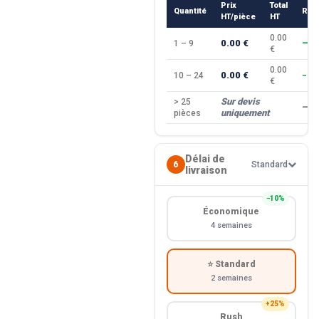
Prix
Total
Quantité
Rem
HT/pièce
HT
0.00
0.00 €
1 – 9
—
€
0.00
0.00 €
10 – 24
−10
€
Sur devis
> 25
—
uniquement
pièces
Délai de
6
Standard
livraison
−10%
Économique
4 semaines
⭐ Standard
2 semaines
+25%
Rush