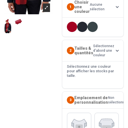
Choisir
Aucune
une
1
sélection
couleur
Sélectionnez
Tailles &
2
d'abord une
quantités
couleur
Sélectionnez une couleur
pour afficher les stocks par
taille.
Emplacement de
Non
3
personnalisation
sélectionné