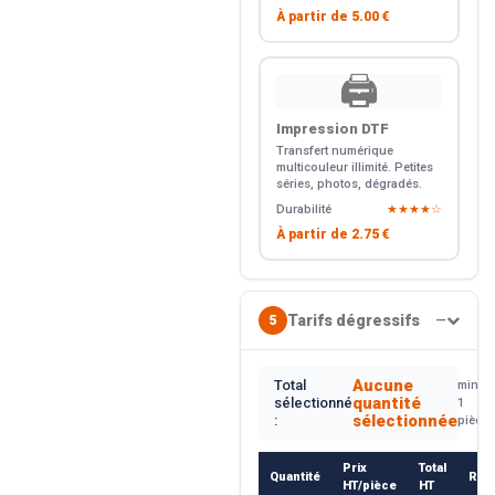
À partir de
5.00 €
🖨️
Impression DTF
Transfert numérique
multicouleur illimité. Petites
séries, photos, dégradés.
Durabilité
★★★★☆
À partir de
2.75 €
Tarifs dégressifs
5
—
Aucune
Total
min.
quantité
sélectionné
1
sélectionnée
:
pièce
Prix
Total
Quantité
Rem
HT/pièce
HT