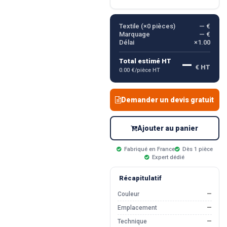
Textile (×
0
pièces)
— €
Marquage
— €
Délai
×1.00
—
Total estimé HT
€ HT
0.00 €/pièce HT
Demander un devis gratuit
Ajouter au panier
Fabriqué en France
Dès 1 pièce
Expert dédié
Récapitulatif
Couleur
—
Emplacement
—
Technique
—