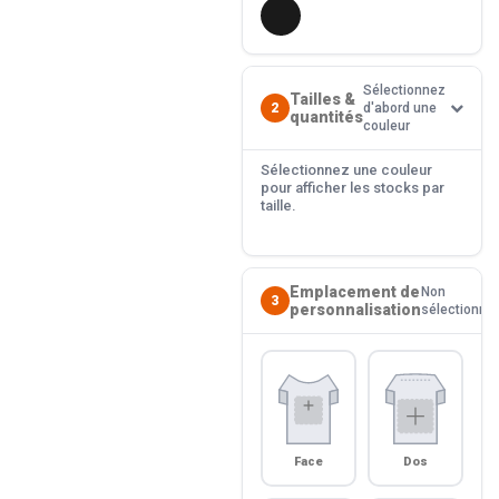
Sélectionnez
Tailles &
2
d'abord une
quantités
couleur
Sélectionnez une couleur
pour afficher les stocks par
taille.
Emplacement de
Non
3
personnalisation
sélectionné
Face
Dos