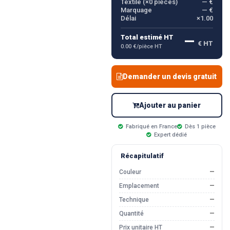
Textile (×
0
pièces)
— €
Marquage
— €
Délai
×1.00
—
Total estimé HT
€ HT
0.00 €/pièce HT
Demander un devis gratuit
Ajouter au panier
Fabriqué en France
Dès 1 pièce
Expert dédié
Récapitulatif
Couleur
—
Emplacement
—
Technique
—
Quantité
—
Prix unitaire HT
—