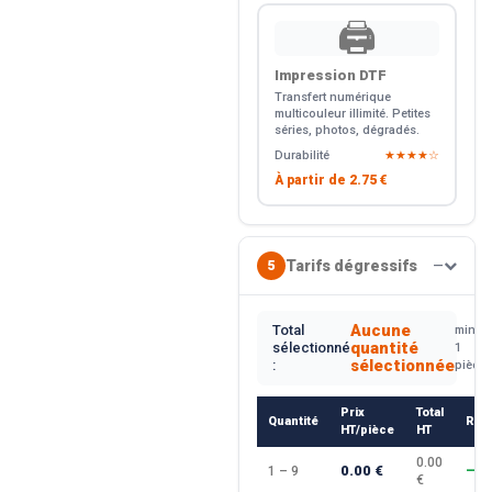
🖨️
Impression DTF
Transfert numérique
multicouleur illimité. Petites
séries, photos, dégradés.
Durabilité
★★★★☆
À partir de
2.75 €
Tarifs dégressifs
5
—
Aucune
Total
min.
quantité
sélectionné
1
sélectionnée
:
pièce
Prix
Total
Quantité
Rem
HT/pièce
HT
0.00
0.00 €
1 – 9
—
€