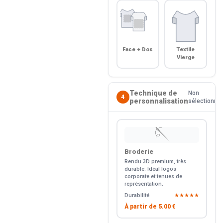
Face + Dos
Textile
Vierge
Technique de
Non
4
personnalisation
sélectionné
🪡
Broderie
Rendu 3D premium, très
durable. Idéal logos
corporate et tenues de
représentation.
Durabilité
★★★★★
À partir de
5.00 €