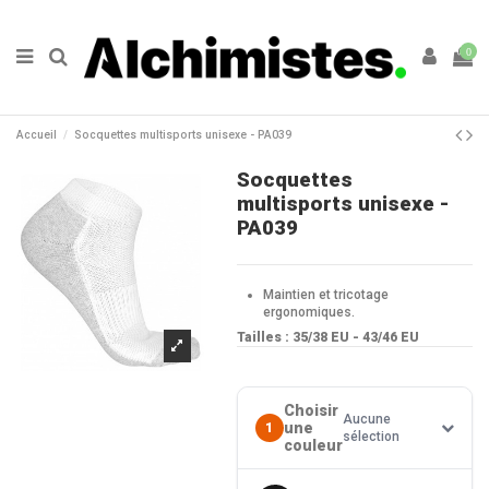
0
Accueil
Socquettes multisports unisexe - PA039
Socquettes
multisports unisexe -
PA039
Maintien et tricotage
ergonomiques.
Tailles :
35/38 EU - 43/46 EU
Choisir
Aucune
une
1
sélection
couleur