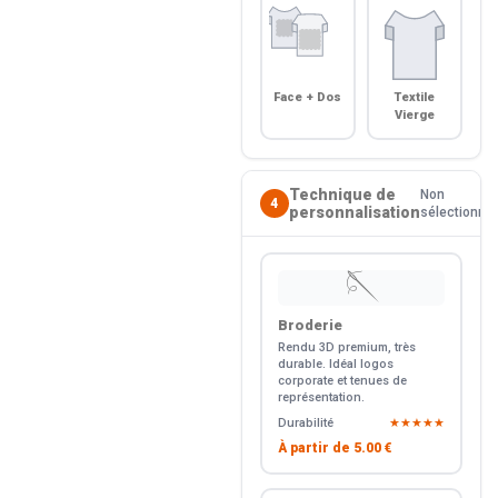
Face + Dos
Textile
Vierge
Technique de
Non
4
personnalisation
sélectionné
🪡
Broderie
Rendu 3D premium, très
durable. Idéal logos
corporate et tenues de
représentation.
Durabilité
★★★★★
À partir de
5.00 €