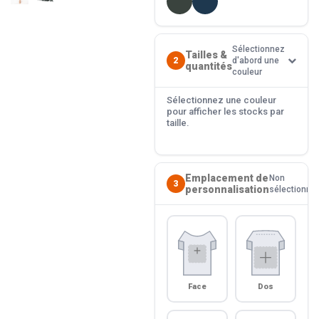
Sélectionnez
Tailles &
2
d'abord une
quantités
couleur
Sélectionnez une couleur
pour afficher les stocks par
taille.
Emplacement de
Non
3
personnalisation
sélectionné
Face
Dos