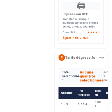
🖨️
Impression DTF
Transfert numérique
multicouleur illimité. Petites
séries, photos, dégradés.
Durabilité
★★★★☆
À partir de
2.75 €
Tarifs dégressifs
5
—
Aucune
Total
min.
quantité
sélectionné
1
sélectionnée
:
pièce
Prix
Total
Quantité
Rem
HT/pièce
HT
0.00
0.00 €
1 – 9
—
€