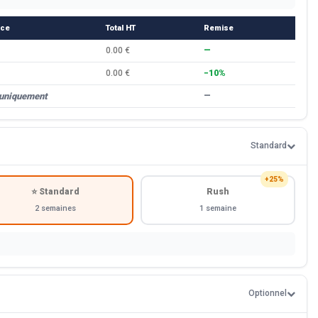
èce
Total HT
Remise
0.00 €
—
0.00 €
−10%
 uniquement
—
Standard
+25%
⭐ Standard
Rush
2 semaines
1 semaine
Optionnel