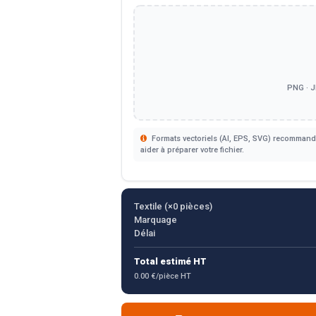
PNG · J
Formats vectoriels (AI, EPS, SVG) recommandé
aider à préparer votre fichier.
Textile (×
0
pièces)
Marquage
Délai
Total estimé HT
0.00 €/pièce HT