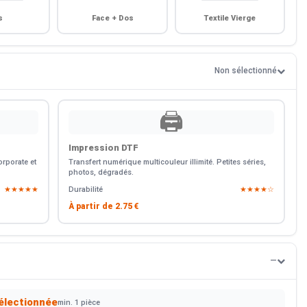
s
Face + Dos
Textile Vierge
Non sélectionné
🖨️
Impression DTF
rporate et
Transfert numérique multicouleur illimité. Petites séries,
photos, dégradés.
★★★★★
Durabilité
★★★★☆
À partir de
2.75 €
—
électionnée
min. 1 pièce