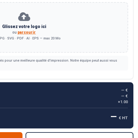
Glissez votre logo ici
ou
parcourir
PG · SVG · PDF · AI · EPS — max 20 Mo
s pour une meilleure qualité d'impression. Notre équipe peut aussi vous
— €
— €
×1.00
—
€ HT