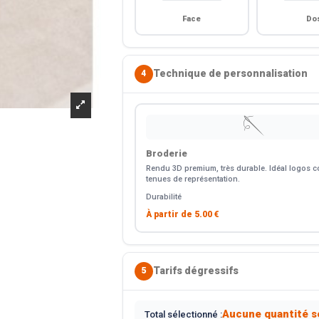
Face
Do
Technique de personnalisation
4
🪡
Broderie
Rendu 3D premium, très durable. Idéal logos co
tenues de représentation.
Durabilité
À partir de
5.00 €
Tarifs dégressifs
5
Aucune quantité s
Total sélectionné :