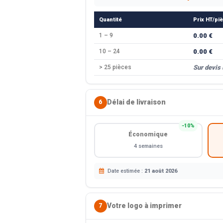
Quantité
Prix HT/pi
1 – 9
0.00 €
10 – 24
0.00 €
> 25 pièces
Sur devis
Délai de livraison
6
−10%
Économique
4 semaines
Date estimée :
21 août 2026
Votre logo à imprimer
7