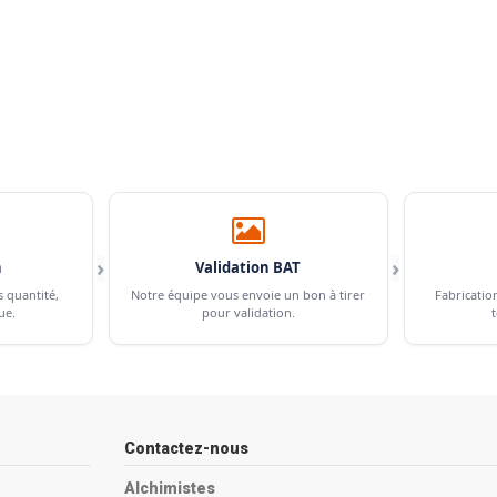
›
›
n
Validation BAT
s quantité,
Notre équipe vous envoie un bon à tirer
Fabricatio
ue.
pour validation.
t
Contactez-nous
Alchimistes