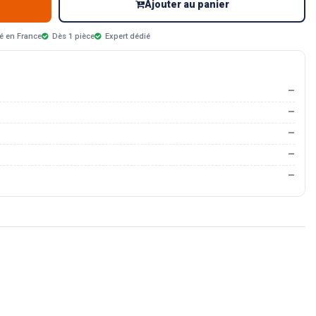
Ajouter au panier
é en France
Dès 1 pièce
Expert dédié
—
—
—
—
—