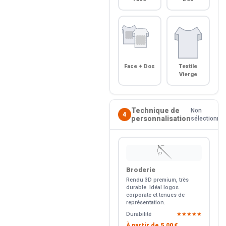
Face + Dos
Textile
Vierge
Technique de
Non
4
personnalisation
sélectionné
🪡
Broderie
Rendu 3D premium, très
durable. Idéal logos
corporate et tenues de
représentation.
Durabilité
★★★★★
À partir de
5.00 €