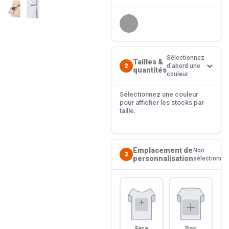
Sélectionnez
Tailles &
2
d'abord une
quantités
couleur
Sélectionnez une couleur
pour afficher les stocks par
taille.
Emplacement de
Non
3
personnalisation
sélectionné
Face
Dos