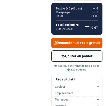
Textile (×
0
pièces)
— €
Marquage
— €
Délai
×1.00
—
Total estimé HT
€ HT
0.00 €/pièce HT
Demander un devis gratuit
Ajouter au panier
Fabriqué en France
Dès 1 pièce
Expert dédié
Récapitulatif
Couleur
—
Emplacement
—
Technique
—