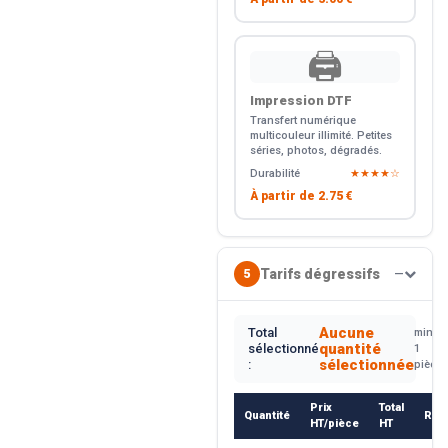
🖨️
Impression DTF
Transfert numérique
multicouleur illimité. Petites
séries, photos, dégradés.
Durabilité
★★★★☆
À partir de
2.75 €
Tarifs dégressifs
5
—
Aucune
Total
min.
quantité
sélectionné
1
sélectionnée
:
pièce
Prix
Total
Quantité
Rem
HT/pièce
HT