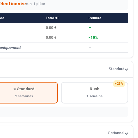
électionnée
min. 1 pièce
èce
Total HT
Remise
0.00 €
—
0.00 €
−10%
 uniquement
—
Standard
+25%
⭐ Standard
Rush
2 semaines
1 semaine
Optionnel