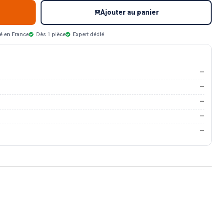
Ajouter au panier
é en France
Dès 1 pièce
Expert dédié
—
—
—
—
—