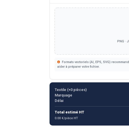
PNG · J
Formats vectoriels (AI, EPS, SVG) recommandé
aider à préparer votre fichier.
Textile (×
0
pièces)
Marquage
Délai
Total estimé HT
0.00 €/pièce HT