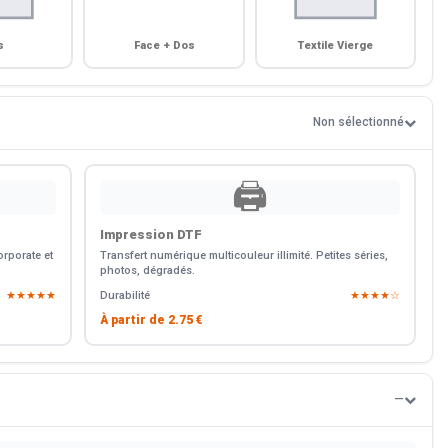
s
Face + Dos
Textile Vierge
Non sélectionné
🖨️
Impression DTF
rporate et
Transfert numérique multicouleur illimité. Petites séries,
photos, dégradés.
★★★★★
Durabilité
★★★★☆
À partir de
2.75 €
—