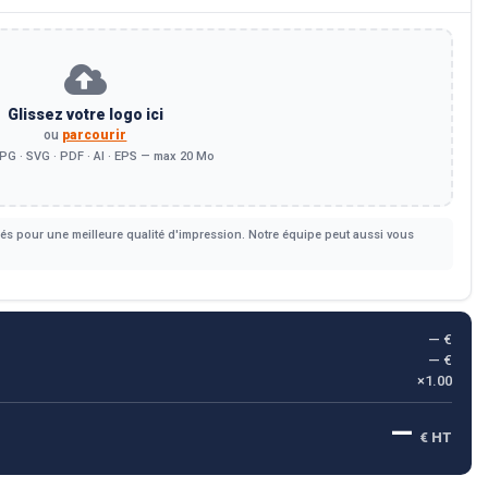
Glissez votre logo ici
ou
parcourir
PG · SVG · PDF · AI · EPS — max 20 Mo
s pour une meilleure qualité d'impression. Notre équipe peut aussi vous
— €
— €
×1.00
—
€ HT