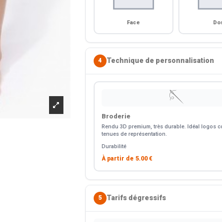
Face
Do
Technique de personnalisation
4
🪡
Broderie
Rendu 3D premium, très durable. Idéal logos co
tenues de représentation.
Durabilité
À partir de
5.00 €
Tarifs dégressifs
5