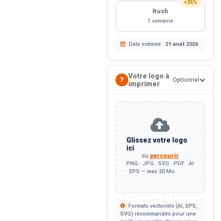
+25%
Rush
1 semaine
Date estimée :
21 août 2026
Votre logo à
7
Optionnel
imprimer
Glissez votre logo
ici
ou
parcourir
PNG · JPG · SVG · PDF · AI
· EPS — max 20 Mo
Formats vectoriels (AI, EPS,
SVG) recommandés pour une