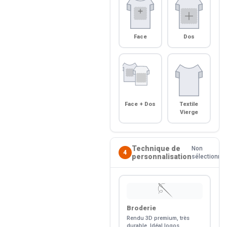
Face
Dos
Face + Dos
Textile
Vierge
Technique de
Non
4
personnalisation
sélectionné
🪡
Broderie
Rendu 3D premium, très
durable. Idéal logos