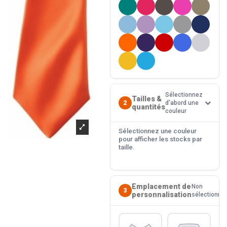
Sélectionnez
Tailles &
2
d'abord une
quantités
couleur
Sélectionnez une couleur
pour afficher les stocks par
taille.
Emplacement de
Non
3
personnalisation
sélectionné