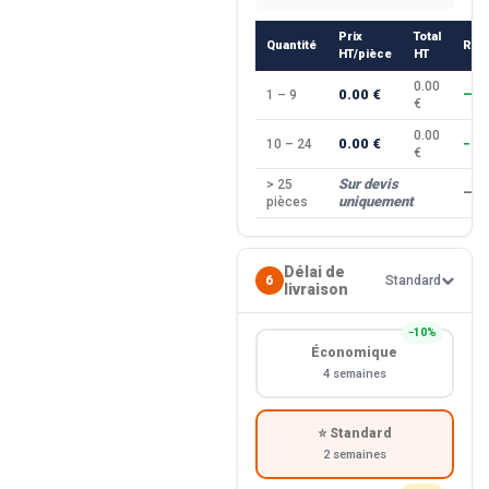
Prix
Total
Quantité
Rem
HT/pièce
HT
0.00
0.00 €
1 – 9
—
€
0.00
0.00 €
10 – 24
−10
€
Sur devis
> 25
—
uniquement
pièces
Délai de
6
Standard
livraison
−10%
Économique
4 semaines
⭐ Standard
2 semaines