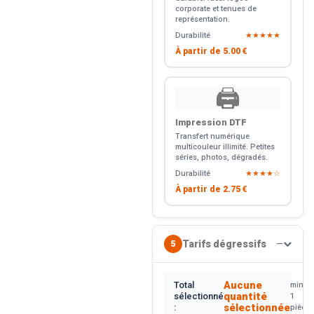
corporate et tenues de
représentation.
Durabilité
★★★★★
À partir de
5.00 €
🖨️
Impression DTF
Transfert numérique
multicouleur illimité. Petites
séries, photos, dégradés.
Durabilité
★★★★☆
À partir de
2.75 €
Tarifs dégressifs
5
—
Aucune
Total
min.
quantité
sélectionné
1
sélectionnée
:
pièce