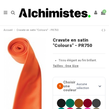
0
Accueil
Cravate en satin "Colours" - PR750
Cravate en satin
"Colours" - PR750
Tissu élégant au fini brillant.
Tailles : One Size
Choisir
Aucune
une
1
sélection
couleur