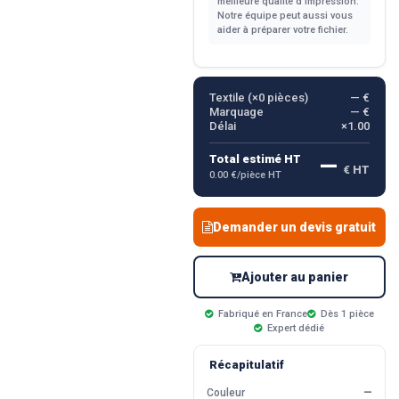
meilleure qualité d'impression.
Notre équipe peut aussi vous
aider à préparer votre fichier.
Textile (×
0
pièces)
— €
Marquage
— €
Délai
×1.00
—
Total estimé HT
€ HT
0.00 €/pièce HT
Demander un devis gratuit
Ajouter au panier
Fabriqué en France
Dès 1 pièce
Expert dédié
Récapitulatif
Couleur
—