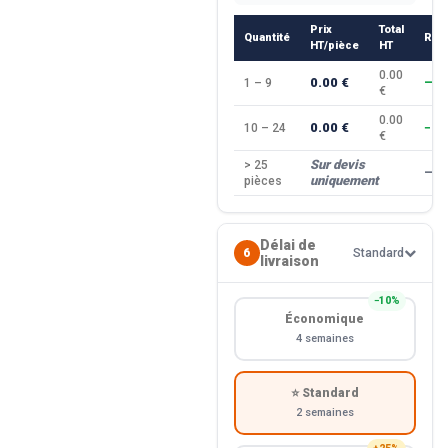
Prix
Total
Quantité
Rem
HT/pièce
HT
0.00
0.00 €
1 – 9
—
€
0.00
0.00 €
10 – 24
−10
€
Sur devis
> 25
—
uniquement
pièces
Délai de
6
Standard
livraison
−10%
Économique
4 semaines
⭐ Standard
2 semaines