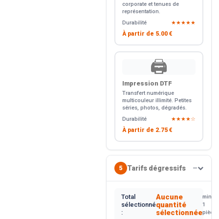
corporate et tenues de
représentation.
Durabilité
★★★★★
À partir de
5.00 €
🖨️
Impression DTF
Transfert numérique
multicouleur illimité. Petites
séries, photos, dégradés.
Durabilité
★★★★☆
À partir de
2.75 €
Tarifs dégressifs
5
—
Aucune
Total
min.
quantité
sélectionné
1
sélectionnée
:
pièce