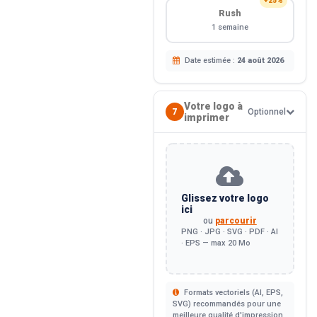
+25%
Rush
1 semaine
Date estimée :
24 août 2026
Votre logo à
7
Optionnel
imprimer
Glissez votre logo
ici
ou
parcourir
PNG · JPG · SVG · PDF · AI
· EPS — max 20 Mo
Formats vectoriels (AI, EPS,
SVG) recommandés pour une
meilleure qualité d'impression.