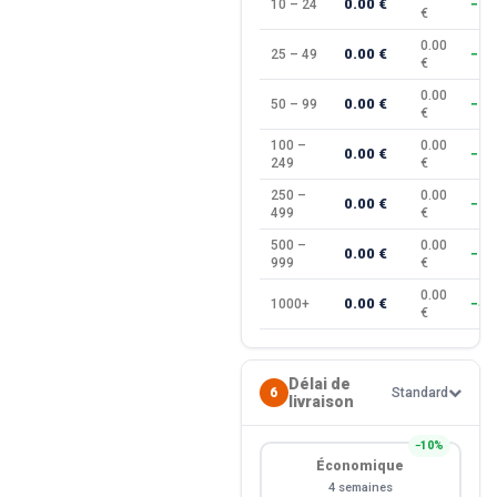
0.00 €
10 – 24
−10
€
0.00
0.00 €
25 – 49
−15
€
0.00
0.00 €
50 – 99
−20
€
100 –
0.00
0.00 €
−25
249
€
250 –
0.00
0.00 €
−30
499
€
500 –
0.00
0.00 €
−35
999
€
0.00
0.00 €
1000+
−40
€
Délai de
6
Standard
livraison
−10%
Économique
4 semaines