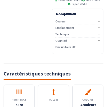
Fabriqué en France
Dès 1 pièce
Expert dédié
Récapitulatif
Couleur
—
Emplacement
—
Technique
—
Quantité
—
Prix unitaire HT
—
Caractéristiques techniques
RÉFÉRENCE
TAILLES
COLORIS
K870
—
3 couleurs