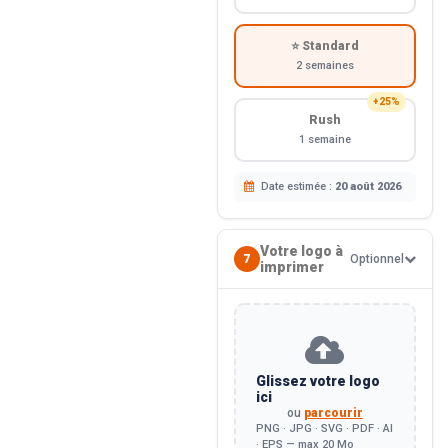
⭐ Standard
2 semaines
+25%
Rush
1 semaine
Date estimée :
20 août 2026
Votre logo à
7
Optionnel
imprimer
Glissez votre logo
ici
ou
parcourir
PNG · JPG · SVG · PDF · AI
· EPS — max 20 Mo