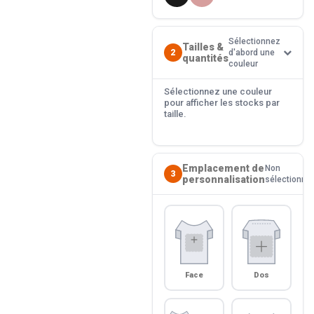
Sélectionnez
Tailles &
2
d'abord une
quantités
couleur
Sélectionnez une couleur
pour afficher les stocks par
taille.
Emplacement de
Non
3
personnalisation
sélectionné
Face
Dos