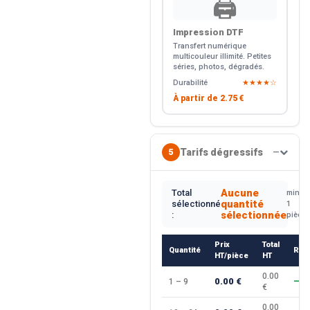
🖨️
Impression DTF
Transfert numérique
multicouleur illimité. Petites
séries, photos, dégradés.
Durabilité
★★★★☆
À partir de
2.75 €
Tarifs dégressifs
5
—
Aucune
Total
min.
quantité
sélectionné
1
sélectionnée
:
pièce
Prix
Total
Quantité
Rem
HT/pièce
HT
0.00
0.00 €
1 – 9
—
€
0.00