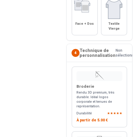
Face + Dos
Textile
Vierge
Technique de
Non
4
personnalisation
sélectionné
🪡
Broderie
Rendu 3D premium, très
durable. Idéal logos
corporate et tenues de
représentation.
Durabilité
★★★★★
À partir de
5.00 €