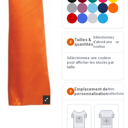
Sélectionnez
Tailles &
2
d'abord une
quantités
couleur
Sélectionnez une couleur
pour afficher les stocks par
taille.
Emplacement de
Non
3
personnalisation
sélectionné