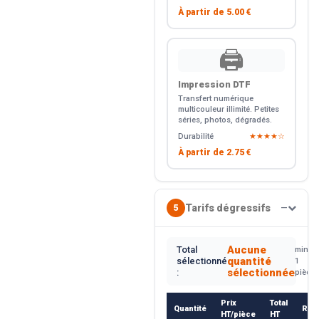
À partir de
5.00 €
🖨️
Impression DTF
Transfert numérique
multicouleur illimité. Petites
séries, photos, dégradés.
Durabilité
★★★★☆
À partir de
2.75 €
Tarifs dégressifs
5
—
Aucune
Total
min.
quantité
sélectionné
1
sélectionnée
:
pièce
Prix
Total
Quantité
Rem
HT/pièce
HT