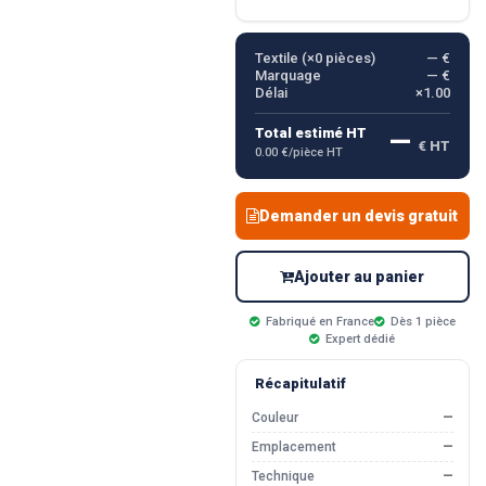
Textile (×
0
pièces)
— €
Marquage
— €
Délai
×1.00
—
Total estimé HT
€ HT
0.00 €/pièce HT
Demander un devis gratuit
Ajouter au panier
Fabriqué en France
Dès 1 pièce
Expert dédié
Récapitulatif
Couleur
—
Emplacement
—
Technique
—