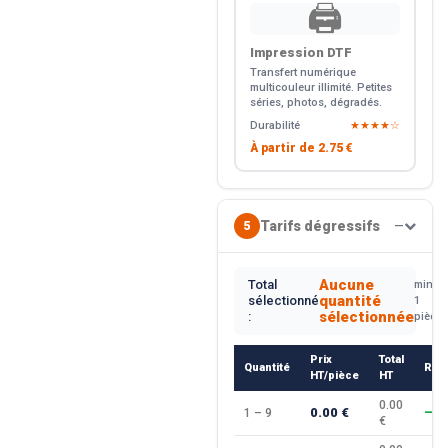
🖨️
Impression DTF
Transfert numérique
multicouleur illimité. Petites
séries, photos, dégradés.
Durabilité
★★★★☆
À partir de
2.75 €
Tarifs dégressifs
5
—
Aucune
Total
min.
quantité
sélectionné
1
sélectionnée
:
pièce
Prix
Total
Quantité
Rem
HT/pièce
HT
0.00
0.00 €
1 – 9
—
€