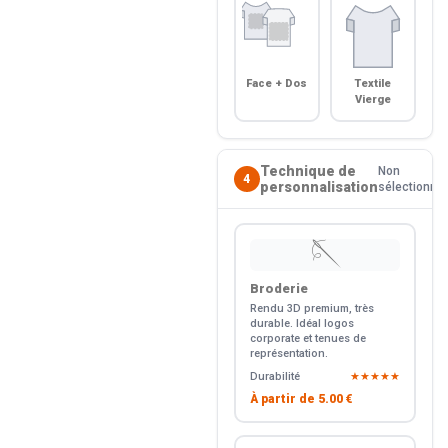
Face + Dos
Textile
Vierge
Technique de
Non
4
personnalisation
sélectionné
🪡
Broderie
Rendu 3D premium, très
durable. Idéal logos
corporate et tenues de
représentation.
Durabilité
★★★★★
À partir de
5.00 €