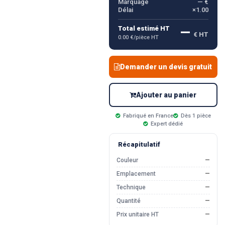
Marquage
— €
Délai
×1.00
—
Total estimé HT
€ HT
0.00 €/pièce HT
Demander un devis gratuit
Ajouter au panier
Fabriqué en France
Dès 1 pièce
Expert dédié
Récapitulatif
Couleur
—
Emplacement
—
Technique
—
Quantité
—
Prix unitaire HT
—