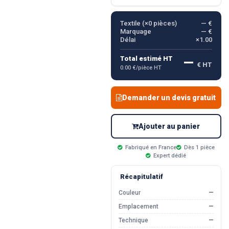
Textile (×
0
pièces)
— €
Marquage
— €
Délai
×1.00
—
Total estimé HT
€ HT
0.00 €/pièce HT
Demander un devis gratuit
Ajouter au panier
Fabriqué en France
Dès 1 pièce
Expert dédié
Récapitulatif
Couleur
—
Emplacement
—
Technique
—