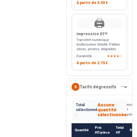
À partir de
5.00 €
🖨️
Impression DTF
Transfert numérique
multicouleur illimité. Petites
séries, photos, dégradés.
Durabilité
★★★★☆
À partir de
2.75 €
Tarifs dégressifs
5
—
Aucune
Total
min.
quantité
sélectionné
1
sélectionnée
:
pièce
Prix
Total
Quantité
Rem
HT/pièce
HT