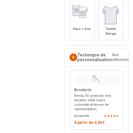
Face + Dos
Textile
Vierge
Technique de
Non
4
personnalisation
sélectionné
🪡
Broderie
Rendu 3D premium, très
durable. Idéal logos
corporate et tenues de
représentation.
Durabilité
★★★★★
À partir de
5.00 €