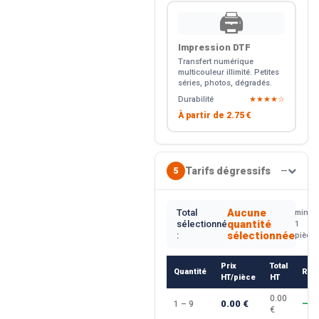
🖨️
Impression DTF
Transfert numérique
multicouleur illimité. Petites
séries, photos, dégradés.
Durabilité
★★★★☆
À partir de
2.75 €
Tarifs dégressifs
5
—
Aucune
Total
min.
quantité
sélectionné
1
sélectionnée
:
pièce
Prix
Total
Quantité
Rem
HT/pièce
HT
0.00
0.00 €
1 – 9
—
€