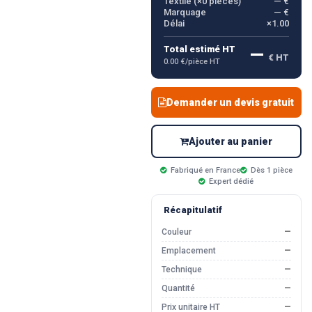
Textile (×
0
pièces)
— €
Marquage
— €
Délai
×1.00
—
Total estimé HT
€ HT
0.00 €/pièce HT
Demander un devis gratuit
Ajouter au panier
Fabriqué en France
Dès 1 pièce
Expert dédié
Récapitulatif
Couleur
—
Emplacement
—
Technique
—
Quantité
—
Prix unitaire HT
—