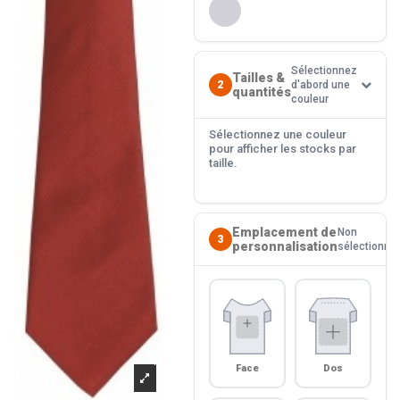
Sélectionnez
Tailles &
2
d'abord une
quantités
couleur
Sélectionnez une couleur
pour afficher les stocks par
taille.
Emplacement de
Non
3
personnalisation
sélectionné
Face
Dos