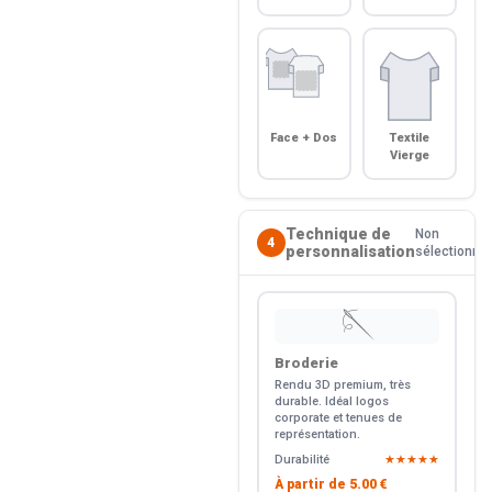
Face + Dos
Textile
Vierge
Technique de
Non
4
personnalisation
sélectionné
🪡
Broderie
Rendu 3D premium, très
durable. Idéal logos
corporate et tenues de
représentation.
Durabilité
★★★★★
À partir de
5.00 €