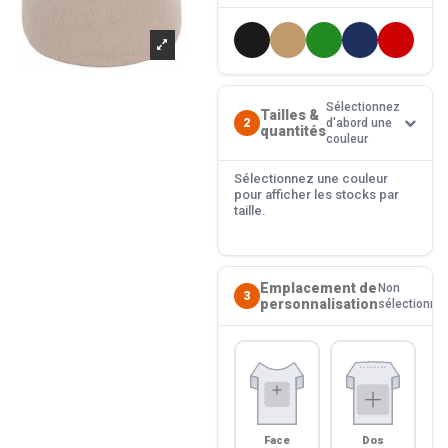
Sélectionnez
Tailles &
2
d'abord une
quantités
couleur
Sélectionnez une couleur
pour afficher les stocks par
taille.
Emplacement de
Non
3
personnalisation
sélectionné
Face
Dos