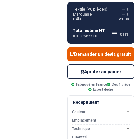
Textile (×
0
pièces)
— €
Marquage
— €
Délai
×1.00
—
Total estimé HT
€ HT
0.00 €/pièce HT
Demander un devis gratuit
Ajouter au panier
Fabriqué en France
Dès 1 pièce
Expert dédié
Récapitulatif
Couleur
—
Emplacement
—
Technique
—
Quantité
—