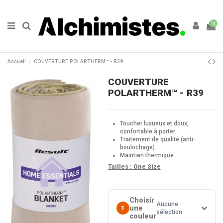
0
Accueil
COUVERTURE POLARTHERM™ - R39
COUVERTURE
POLARTHERM™ - R39
Toucher luxueux et doux,
confortable à porter.
Traitement de qualité (anti-
boulochage).
Maintien thermique.
Tailles : One Size
Choisir
Aucune
une
1
sélection
couleur