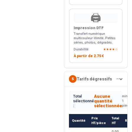
🖨️
Impression DTF
Transfert numérique
multicouleur illimité. Petites
séries, photos, dégradés.
Durabilité
★★★★☆
À partir de
2.75 €
Tarifs dégressifs
5
—
Aucune
Total
min.
quantité
sélectionné
1
sélectionnée
:
pièce
Prix
Total
Quantité
Rem
HT/pièce
HT
0.00