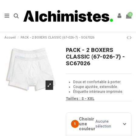
0
Accueil
PACK - 2 BOXERS CLASSIC (67-026-7) - SC67026
PACK - 2 BOXERS
CLASSIC (67-026-7) -
SC67026
Doux et confortable à porter.
Coupe ajustée, extensible.
Étiquette intérieure imprimée.
Tailles :
S - XXL
Choisir
Aucune
une
1
sélection
couleur