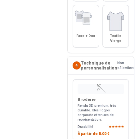
Face + Dos
Textile
Vierge
Technique de
Non
4
personnalisation
sélectionné
🪡
Broderie
Rendu 3D premium, très
durable. Idéal logos
corporate et tenues de
représentation.
Durabilité
★★★★★
À partir de
5.00 €