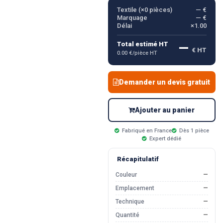
Textile (×
0
pièces)
— €
Marquage
— €
Délai
×1.00
—
Total estimé HT
€ HT
0.00 €/pièce HT
Demander un devis gratuit
Ajouter au panier
Fabriqué en France
Dès 1 pièce
Expert dédié
Récapitulatif
Couleur
—
Emplacement
—
Technique
—
Quantité
—