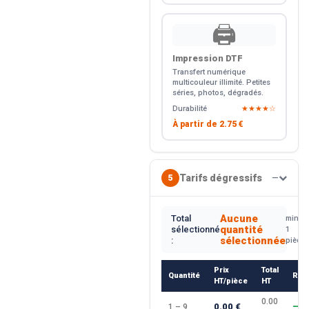
🖨️
Impression DTF
Transfert numérique
multicouleur illimité. Petites
séries, photos, dégradés.
Durabilité
★★★★☆
À partir de
2.75 €
Tarifs dégressifs
5
—
Aucune
Total
min.
quantité
sélectionné
1
sélectionnée
:
pièce
Prix
Total
Quantité
Rem
HT/pièce
HT
0.00
0.00 €
1 – 9
—