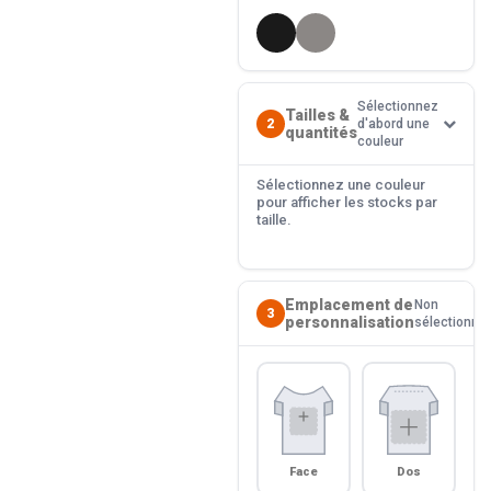
Sélectionnez
Tailles &
2
d'abord une
quantités
couleur
Sélectionnez une couleur
pour afficher les stocks par
taille.
Emplacement de
Non
3
personnalisation
sélectionné
Face
Dos