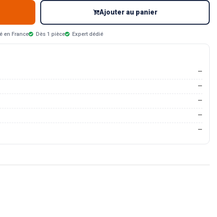
Ajouter au panier
é en France
Dès 1 pièce
Expert dédié
—
—
—
—
—