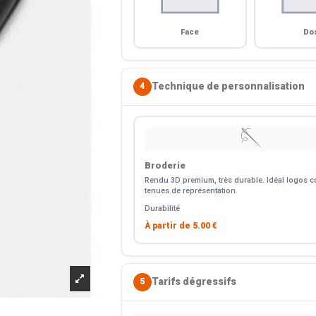
Face
Do
Technique de personnalisation
4
🪡
Broderie
Rendu 3D premium, très durable. Idéal logos co
tenues de représentation.
Durabilité
À partir de
5.00 €
Tarifs dégressifs
5