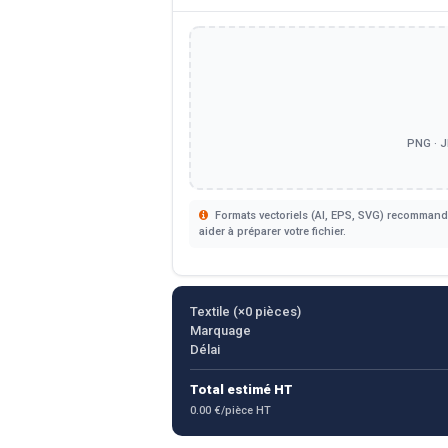
PNG · J
Formats vectoriels (AI, EPS, SVG) recommandé
aider à préparer votre fichier.
Textile (×
0
pièces)
Marquage
Délai
Total estimé HT
0.00 €/pièce HT