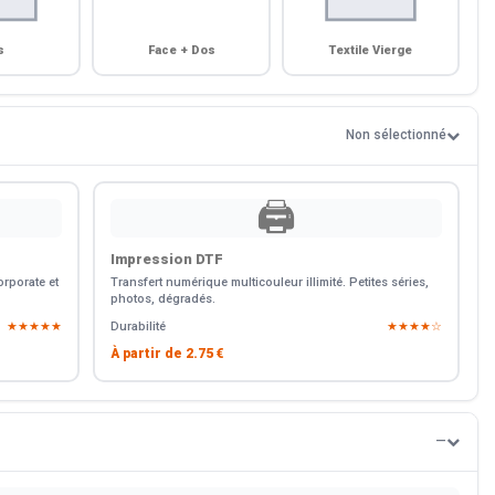
s
Face + Dos
Textile Vierge
Non sélectionné
🖨️
Impression DTF
rporate et
Transfert numérique multicouleur illimité. Petites séries,
photos, dégradés.
★★★★★
Durabilité
★★★★☆
À partir de
2.75 €
—