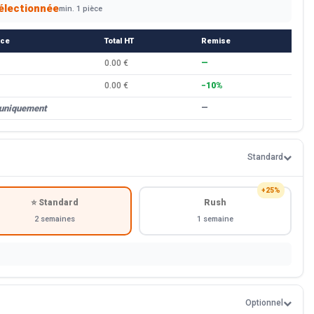
électionnée
min. 1 pièce
èce
Total HT
Remise
0.00 €
—
0.00 €
−10%
 uniquement
—
Standard
+25%
⭐ Standard
Rush
2 semaines
1 semaine
Optionnel