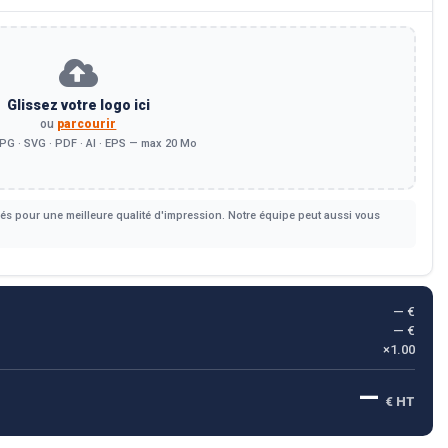
Glissez votre logo ici
ou
parcourir
PG · SVG · PDF · AI · EPS — max 20 Mo
s pour une meilleure qualité d'impression. Notre équipe peut aussi vous
— €
— €
×1.00
—
€ HT