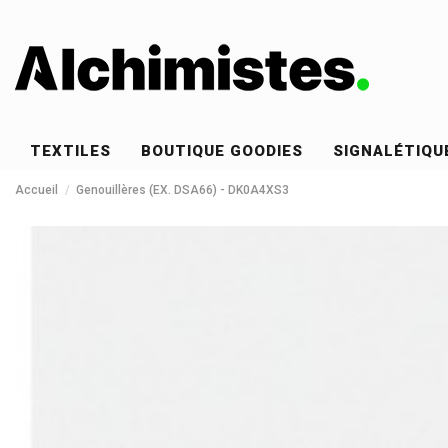
TEXTILES
BOUTIQUE GOODIES
SIGNALÉTIQU
Accueil
Genouillères (EX. DSA66) - DK0A4XS3