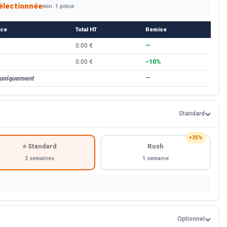
électionnée
min. 1 pièce
èce
Total HT
Remise
0.00 €
—
0.00 €
−10%
 uniquement
—
Standard
+25%
⭐ Standard
Rush
2 semaines
1 semaine
Optionnel