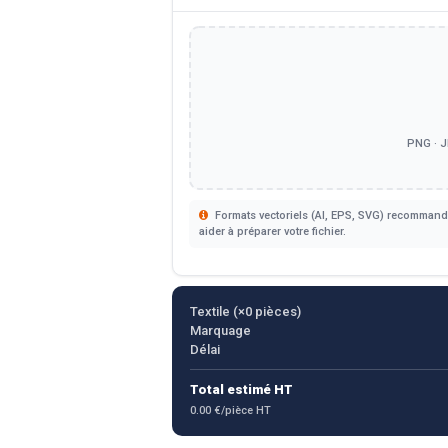
PNG · J
Formats vectoriels (AI, EPS, SVG) recommandé
aider à préparer votre fichier.
Textile (×
0
pièces)
Marquage
Délai
Total estimé HT
0.00 €/pièce HT