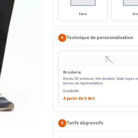
Face
Do
Technique de personnalisation
4
🪡
Broderie
Rendu 3D premium, très durable. Idéal logos co
tenues de représentation.
Durabilité
À partir de
5.00 €
Tarifs dégressifs
5