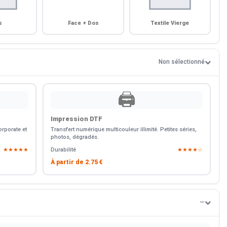
s
Face + Dos
Textile Vierge
Non sélectionné
🖨️
Impression DTF
rporate et
Transfert numérique multicouleur illimité. Petites séries,
photos, dégradés.
★★★★★
Durabilité
★★★★☆
À partir de
2.75 €
—