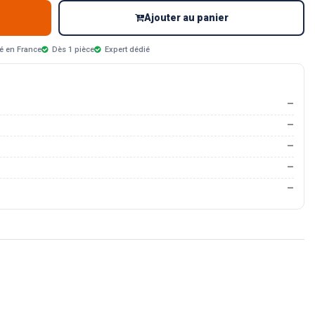
Ajouter au panier
é en France
Dès 1 pièce
Expert dédié
—
—
—
—
—