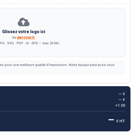
Glissez votre logo ici
ou
parcourir
PG · SVG · PDF · AI · EPS — max 20 Mo
s pour une meilleure qualité d'impression. Notre équipe peut aussi vous
— €
— €
×1.00
—
€ HT