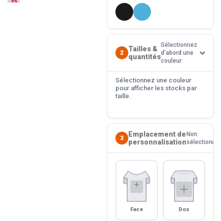
Sélectionnez
Tailles &
2
d'abord une
quantités
couleur
Sélectionnez une couleur
pour afficher les stocks par
taille.
Emplacement de
Non
3
personnalisation
sélectionné
Face
Dos