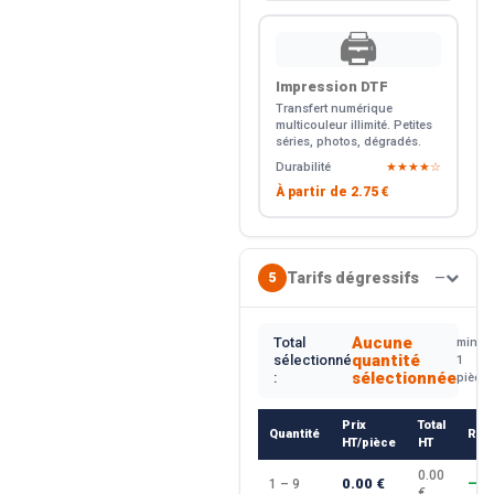
🖨️
Impression DTF
Transfert numérique
multicouleur illimité. Petites
séries, photos, dégradés.
Durabilité
★★★★☆
À partir de
2.75 €
Tarifs dégressifs
5
—
Aucune
Total
min.
quantité
sélectionné
1
sélectionnée
:
pièce
Prix
Total
Quantité
Rem
HT/pièce
HT
0.00
0.00 €
1 – 9
—
€