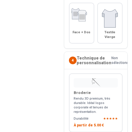
Face + Dos
Textile
Vierge
Technique de
Non
4
personnalisation
sélectionné
🪡
Broderie
Rendu 3D premium, très
durable. Idéal logos
corporate et tenues de
représentation.
Durabilité
★★★★★
À partir de
5.00 €