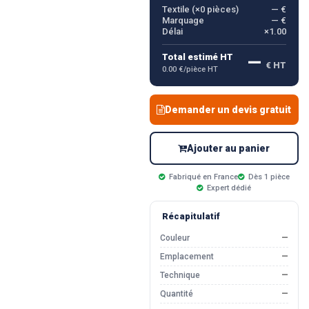
Textile (×
0
pièces)
— €
Marquage
— €
Délai
×1.00
—
Total estimé HT
€ HT
0.00 €/pièce HT
Demander un devis gratuit
Ajouter au panier
Fabriqué en France
Dès 1 pièce
Expert dédié
Récapitulatif
Couleur
—
Emplacement
—
Technique
—
Quantité
—