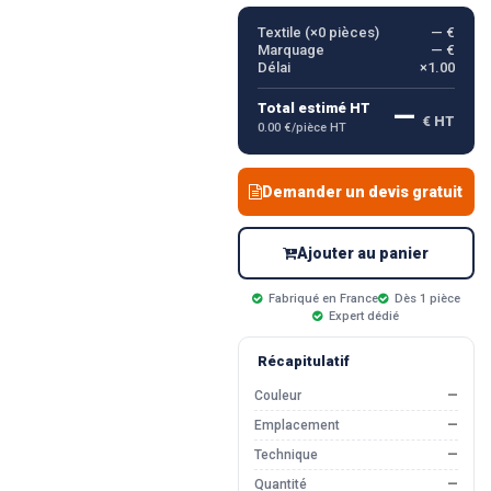
Textile (×
0
pièces)
— €
Marquage
— €
Délai
×1.00
—
Total estimé HT
€ HT
0.00 €/pièce HT
Demander un devis gratuit
Ajouter au panier
Fabriqué en France
Dès 1 pièce
Expert dédié
Récapitulatif
Couleur
—
Emplacement
—
Technique
—
Quantité
—