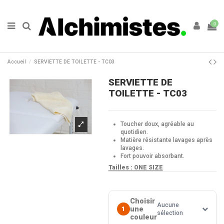
0
Accueil
SERVIETTE DE TOILETTE - TC03
SERVIETTE DE
TOILETTE - TC03
Toucher doux, agréable au
quotidien.
Matière résistante lavages après
lavages.
Fort pouvoir absorbant.
Tailles :
ONE SIZE
Choisir
Aucune
une
1
sélection
couleur