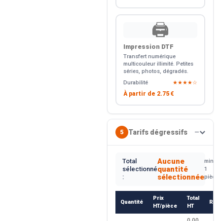
🖨️
Impression DTF
Transfert numérique
multicouleur illimité. Petites
séries, photos, dégradés.
Durabilité
★★★★☆
À partir de
2.75 €
Tarifs dégressifs
5
—
Aucune
Total
min.
quantité
sélectionné
1
sélectionnée
:
pièce
Prix
Total
Quantité
Rem
HT/pièce
HT
0.00