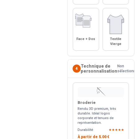
Face + Dos
Textile
Vierge
Technique de
Non
4
personnalisation
sélectionné
🪡
Broderie
Rendu 3D premium, très
durable. Idéal logos
corporate et tenues de
représentation.
Durabilité
★★★★★
À partir de
5.00 €