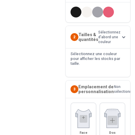
Sélectionnez
Tailles &
2
d'abord une
quantités
couleur
Sélectionnez une couleur
pour afficher les stocks par
taille.
Emplacement de
Non
3
personnalisation
sélectionné
Face
Dos