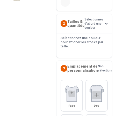
Sélectionnez
Tailles &
2
d'abord une
quantités
couleur
Sélectionnez une couleur
pour afficher les stocks par
taille.
Emplacement de
Non
3
personnalisation
sélectionné
Face
Dos