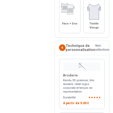
Face + Dos
Textile
Vierge
Technique de
Non
4
personnalisation
sélectionné
🪡
Broderie
Rendu 3D premium, très
durable. Idéal logos
corporate et tenues de
représentation.
Durabilité
★★★★★
À partir de
5.00 €