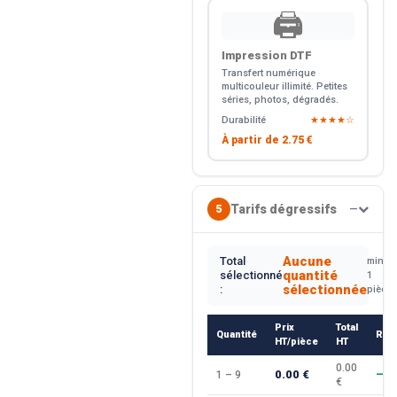
🖨️
Impression DTF
Transfert numérique
multicouleur illimité. Petites
séries, photos, dégradés.
Durabilité
★★★★☆
À partir de
2.75 €
Tarifs dégressifs
5
—
Aucune
Total
min.
quantité
sélectionné
1
sélectionnée
:
pièce
Prix
Total
Quantité
Rem
HT/pièce
HT
0.00
0.00 €
1 – 9
—
€