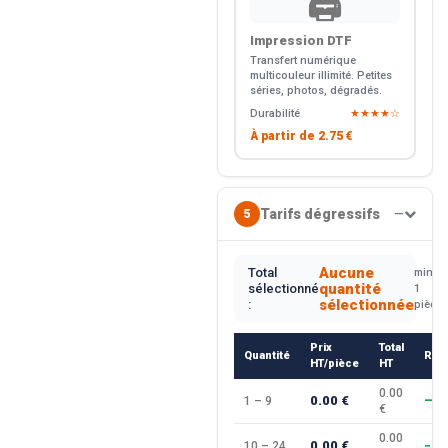
🖨️
Impression DTF
Transfert numérique
multicouleur illimité. Petites
séries, photos, dégradés.
Durabilité
★★★★☆
À partir de
2.75 €
Tarifs dégressifs
5
—
Aucune
Total
min.
quantité
sélectionné
1
sélectionnée
:
pièce
Prix
Total
Quantité
Rem
HT/pièce
HT
0.00
0.00 €
1 – 9
—
€
0.00
0.00 €
10 – 24
−10