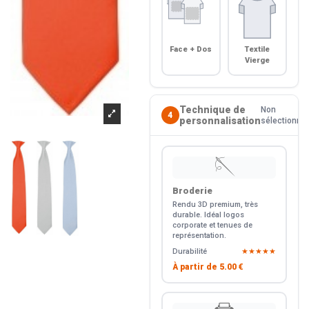
Face + Dos
Textile
Vierge
Technique de
Non
4
personnalisation
sélectionné
🪡
Broderie
Rendu 3D premium, très
durable. Idéal logos
corporate et tenues de
représentation.
Durabilité
★★★★★
À partir de
5.00 €