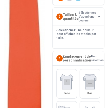
Sélectionnez
Tailles &
2
d'abord une
quantités
couleur
Sélectionnez une couleur
pour afficher les stocks par
taille.
Emplacement de
Non
3
personnalisation
sélectionné
Face
Dos