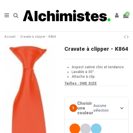
0
Accueil
Cravate à clipper - K864
Cravate à clipper - K864
Aspect satiné chic et tendance.
Lavable à 30°.
Attache à clip.
Tailles :
ONE SIZE
Choisir
Aucune
une
1
sélection
couleur