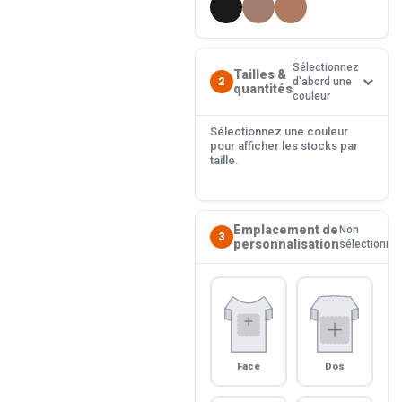
Sélectionnez
Tailles &
2
d'abord une
quantités
couleur
Sélectionnez une couleur
pour afficher les stocks par
taille.
Emplacement de
Non
3
personnalisation
sélectionné
Face
Dos