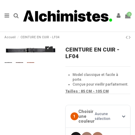
0
Accueil
CEINTURE EN CUIR - LF04
CEINTURE EN CUIR -
LF04
Model classique et facile à
porte.
Conçue pour vieillir parfaitement.
Tailles :
85 CM - 105 CM
Choisir
Aucune
une
1
sélection
couleur