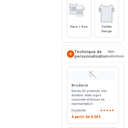
Face + Dos
Textile
Vierge
Technique de
Non
4
personnalisation
sélectionné
🪡
Broderie
Rendu 3D premium, très
durable. Idéal logos
corporate et tenues de
représentation.
Durabilité
★★★★★
À partir de
5.00 €