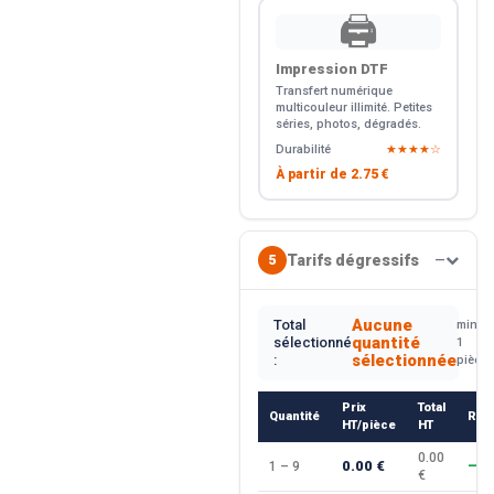
🖨️
Impression DTF
Transfert numérique
multicouleur illimité. Petites
séries, photos, dégradés.
Durabilité
★★★★☆
À partir de
2.75 €
Tarifs dégressifs
5
—
Aucune
Total
min.
quantité
sélectionné
1
sélectionnée
:
pièce
Prix
Total
Quantité
Rem
HT/pièce
HT
0.00
0.00 €
1 – 9
—
€