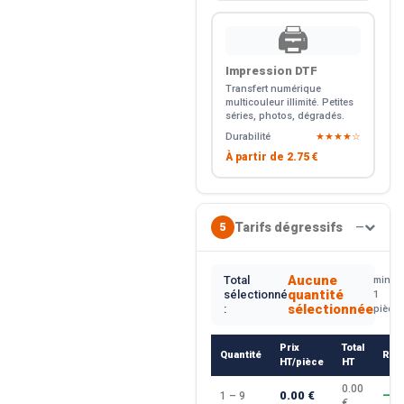
🖨️
Impression DTF
Transfert numérique
multicouleur illimité. Petites
séries, photos, dégradés.
Durabilité
★★★★☆
À partir de
2.75 €
Tarifs dégressifs
5
—
Aucune
Total
min.
quantité
sélectionné
1
sélectionnée
:
pièce
Prix
Total
Quantité
Rem
HT/pièce
HT
0.00
0.00 €
1 – 9
—
€