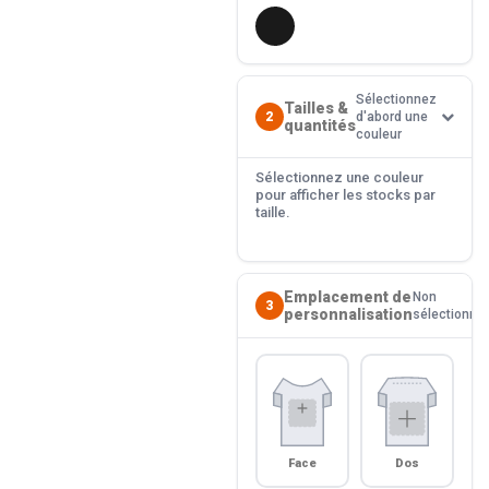
Sélectionnez
Tailles &
2
d'abord une
quantités
couleur
Sélectionnez une couleur
pour afficher les stocks par
taille.
Emplacement de
Non
3
personnalisation
sélectionné
Face
Dos