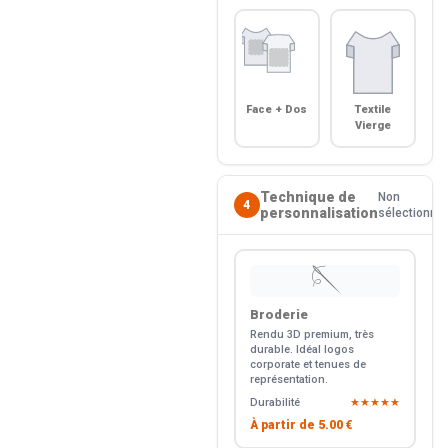
Face + Dos
Textile
Vierge
Technique de
Non
4
personnalisation
sélectionné
🪡
Broderie
Rendu 3D premium, très
durable. Idéal logos
corporate et tenues de
représentation.
Durabilité
★★★★★
À partir de
5.00 €