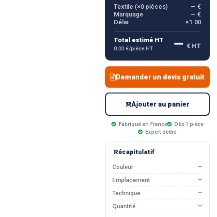
Textile (×
0
pièces)
— €
Marquage
— €
Délai
×1.00
—
Total estimé HT
€ HT
0.00 €/pièce HT
Demander un devis gratuit
Ajouter au panier
Fabriqué en France
Dès 1 pièce
Expert dédié
Récapitulatif
Couleur
—
Emplacement
—
Technique
—
Quantité
—