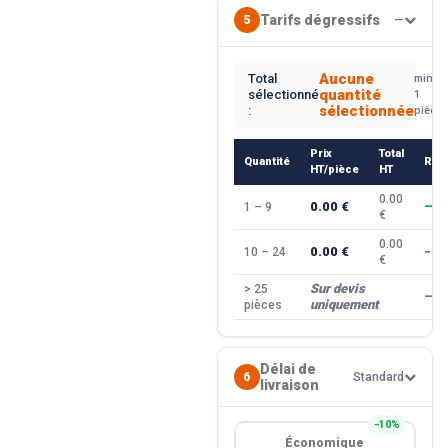
Tarifs dégressifs
5
—
Aucune
Total
min.
quantité
sélectionné
1
sélectionnée
:
pièce
Prix
Total
Quantité
Rem
HT/pièce
HT
0.00
0.00 €
1 – 9
—
€
0.00
0.00 €
10 – 24
−10
€
Sur devis
> 25
—
uniquement
pièces
Délai de
6
Standard
livraison
−10%
Économique