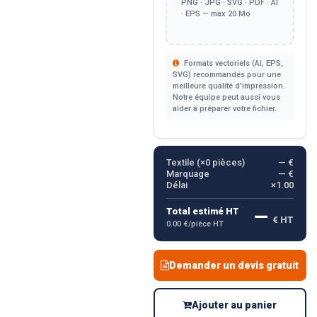
PNG · JPG · SVG · PDF · AI
· EPS — max 20 Mo
Formats vectoriels (AI, EPS,
SVG) recommandés pour une
meilleure qualité d'impression.
Notre équipe peut aussi vous
aider à préparer votre fichier.
Textile (×
0
pièces)
— €
Marquage
— €
Délai
×1.00
—
Total estimé HT
€ HT
0.00 €/pièce HT
Demander un devis gratuit
Ajouter au panier