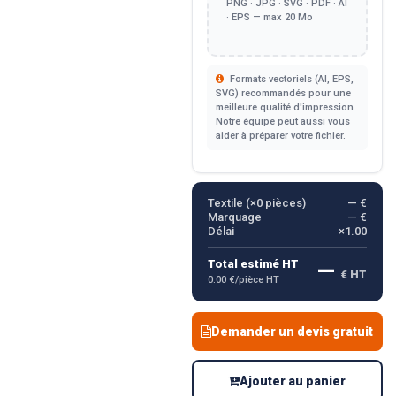
PNG · JPG · SVG · PDF · AI
· EPS — max 20 Mo
Formats vectoriels (AI, EPS,
SVG) recommandés pour une
meilleure qualité d'impression.
Notre équipe peut aussi vous
aider à préparer votre fichier.
Textile (×
0
pièces)
— €
Marquage
— €
Délai
×1.00
—
Total estimé HT
€ HT
0.00 €/pièce HT
Demander un devis gratuit
Ajouter au panier