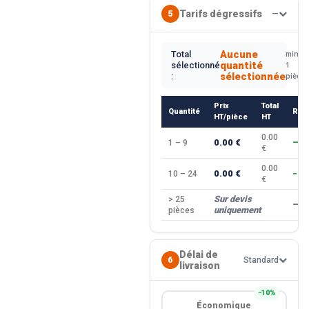
Tarifs dégressifs
5
—
Aucune
Total
min.
quantité
sélectionné
1
sélectionnée
:
pièce
Prix
Total
Quantité
Rem
HT/pièce
HT
0.00
0.00 €
1 – 9
—
€
0.00
0.00 €
10 – 24
−10
€
Sur devis
> 25
—
uniquement
pièces
Délai de
6
Standard
livraison
−10%
Économique