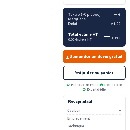
Textile (×
0
pièces)
— €
Marquage
— €
Délai
×1.00
—
Total estimé HT
€ HT
0.00 €/pièce HT
Demander un devis gratuit
Ajouter au panier
Fabriqué en France
Dès 1 pièce
Expert dédié
Récapitulatif
Couleur
—
Emplacement
—
Technique
—