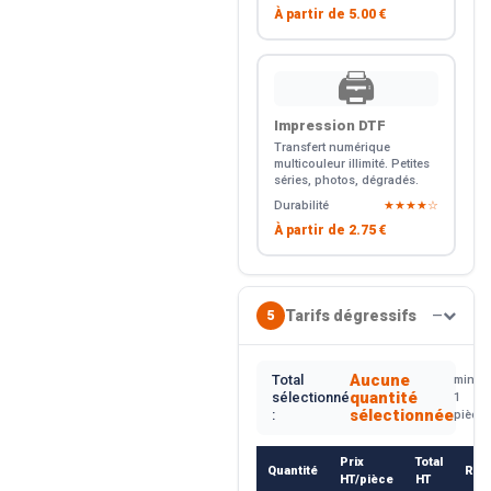
À partir de
5.00 €
🖨️
Impression DTF
Transfert numérique
multicouleur illimité. Petites
séries, photos, dégradés.
Durabilité
★★★★☆
À partir de
2.75 €
Tarifs dégressifs
5
—
Aucune
Total
min.
quantité
sélectionné
1
sélectionnée
:
pièce
Prix
Total
Quantité
Rem
HT/pièce
HT