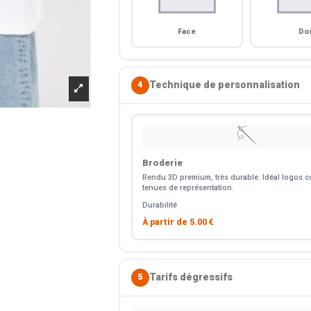
Face
Do
Technique de personnalisation
4
🪡
Broderie
Rendu 3D premium, très durable. Idéal logos co
tenues de représentation.
Durabilité
À partir de
5.00 €
Tarifs dégressifs
5