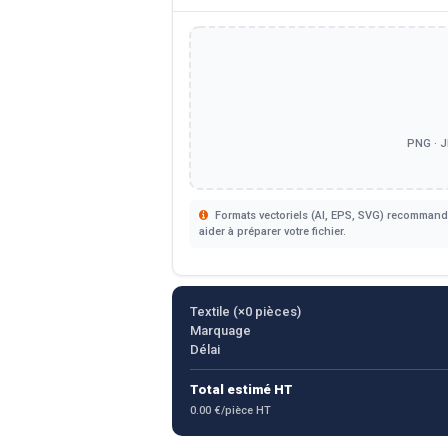
PNG · J
Formats vectoriels (AI, EPS, SVG) recommandé
aider à préparer votre fichier.
Textile (×
0
pièces)
Marquage
Délai
Total estimé HT
0.00 €/pièce HT