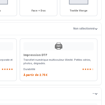
s
Face + Dos
Textile Vierge
Non sélectionné
🖨️
Impression DTF
rporate et
Transfert numérique multicouleur illimité. Petites séries,
photos, dégradés.
★★★★★
Durabilité
★★★★☆
À partir de
2.75 €
—