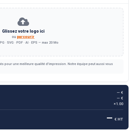
Glissez votre logo ici
ou
parcourir
PG · SVG · PDF · AI · EPS — max 20 Mo
s pour une meilleure qualité d'impression. Notre équipe peut aussi vous
— €
— €
×1.00
—
€ HT