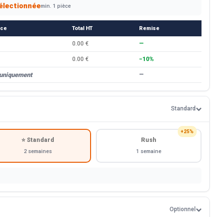
électionnée
min. 1 pièce
èce
Total HT
Remise
0.00 €
—
0.00 €
−10%
 uniquement
—
Standard
+25%
⭐ Standard
Rush
2 semaines
1 semaine
Optionnel