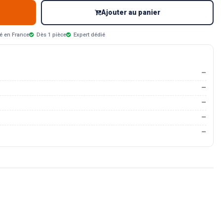
Ajouter au panier
é en France
Dès 1 pièce
Expert dédié
—
—
—
—
—