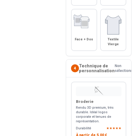
Face + Dos
Textile
Vierge
Technique de
Non
4
personnalisation
sélectionné
🪡
Broderie
Rendu 3D premium, très
durable. Idéal logos
corporate et tenues de
représentation.
Durabilité
★★★★★
À partir de
5.00 €