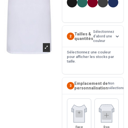
Sélectionnez
Tailles &
2
d'abord une
quantités
couleur
Sélectionnez une couleur
pour afficher les stocks par
taille.
Emplacement de
Non
3
personnalisation
sélectionné
Face
Dos