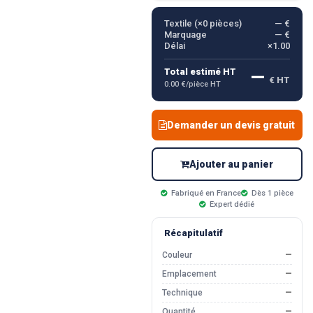
Textile (×
0
pièces)
— €
Marquage
— €
Délai
×1.00
—
Total estimé HT
€ HT
0.00 €/pièce HT
Demander un devis gratuit
Ajouter au panier
Fabriqué en France
Dès 1 pièce
Expert dédié
Récapitulatif
Couleur
—
Emplacement
—
Technique
—
Quantité
—