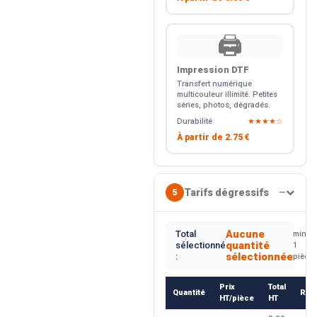
🖨️
Impression DTF
Transfert numérique
multicouleur illimité. Petites
séries, photos, dégradés.
Durabilité
★★★★☆
À partir de
2.75 €
Tarifs dégressifs
5
—
Aucune
Total
min.
quantité
sélectionné
1
sélectionnée
:
pièce
Prix
Total
Quantité
Rem
HT/pièce
HT