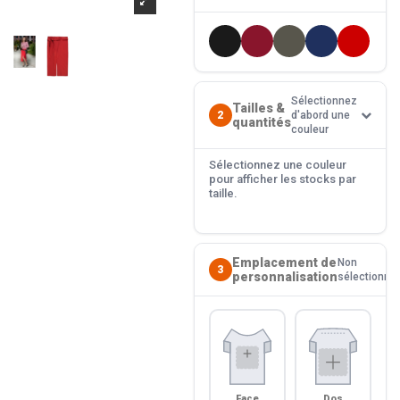
Sélectionnez
Tailles &
2
d'abord une
quantités
couleur
Sélectionnez une couleur
pour afficher les stocks par
taille.
Emplacement de
Non
3
personnalisation
sélectionné
Face
Dos