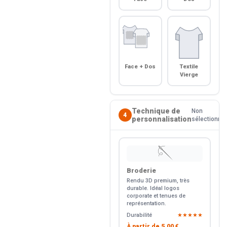
Face + Dos
Textile
Vierge
Technique de
Non
4
personnalisation
sélectionné
🪡
Broderie
Rendu 3D premium, très
durable. Idéal logos
corporate et tenues de
représentation.
Durabilité
★★★★★
À partir de
5.00 €