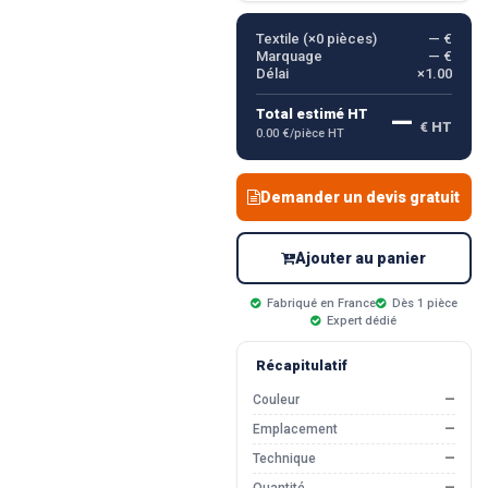
Textile (×
0
pièces)
— €
Marquage
— €
Délai
×1.00
—
Total estimé HT
€ HT
0.00 €/pièce HT
Demander un devis gratuit
Ajouter au panier
Fabriqué en France
Dès 1 pièce
Expert dédié
Récapitulatif
Couleur
—
Emplacement
—
Technique
—