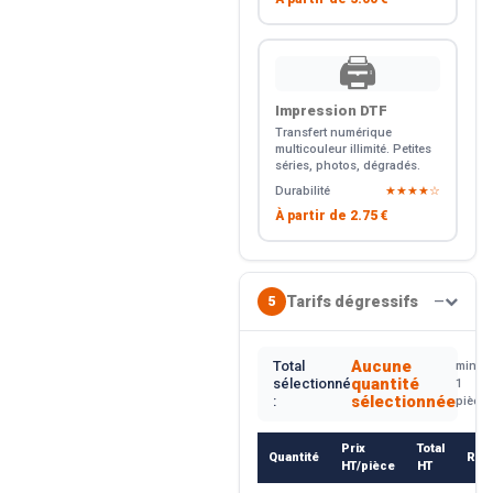
🖨️
Impression DTF
Transfert numérique
multicouleur illimité. Petites
séries, photos, dégradés.
Durabilité
★★★★☆
À partir de
2.75 €
Tarifs dégressifs
5
—
Aucune
Total
min.
quantité
sélectionné
1
sélectionnée
:
pièce
Prix
Total
Quantité
Rem
HT/pièce
HT