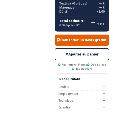
Textile (×
0
pièces)
— €
Marquage
— €
Délai
×1.00
—
Total estimé HT
€ HT
0.00 €/pièce HT
Demander un devis gratuit
Ajouter au panier
Fabriqué en France
Dès 1 pièce
Expert dédié
Récapitulatif
Couleur
—
Emplacement
—
Technique
—
Quantité
—