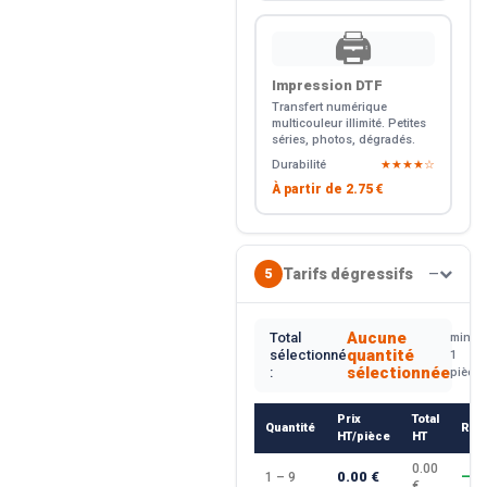
🖨️
Impression DTF
Transfert numérique
multicouleur illimité. Petites
séries, photos, dégradés.
Durabilité
★★★★☆
À partir de
2.75 €
Tarifs dégressifs
5
—
Aucune
Total
min.
quantité
sélectionné
1
sélectionnée
:
pièce
Prix
Total
Quantité
Rem
HT/pièce
HT
0.00
0.00 €
1 – 9
—
€