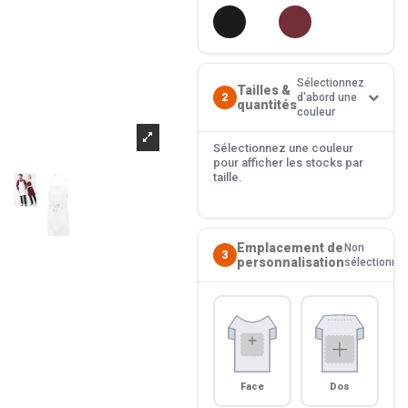
Sélectionnez
Tailles &
2
d'abord une
quantités
couleur
Sélectionnez une couleur
pour afficher les stocks par
taille.
Emplacement de
Non
3
personnalisation
sélectionné
Face
Dos