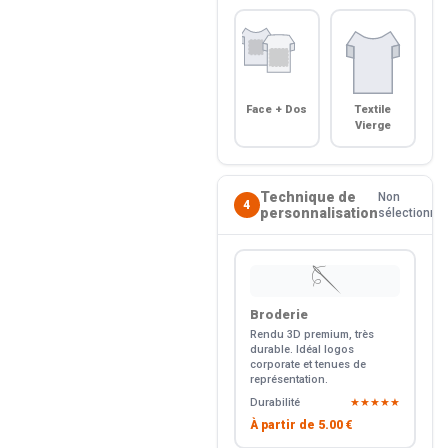
Face + Dos
Textile
Vierge
Technique de
Non
4
personnalisation
sélectionné
🪡
Broderie
Rendu 3D premium, très
durable. Idéal logos
corporate et tenues de
représentation.
Durabilité
★★★★★
À partir de
5.00 €