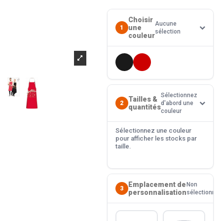
Choisir
Aucune
une
1
sélection
couleur
Sélectionnez
Tailles &
2
d'abord une
quantités
couleur
Sélectionnez une couleur
pour afficher les stocks par
taille.
Emplacement de
Non
3
personnalisation
sélectionné