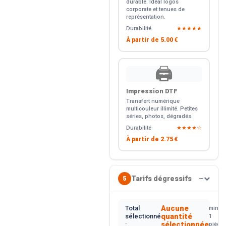
durable. Idéal logos
corporate et tenues de
représentation.
Durabilité
★★★★★
À partir de
5.00 €
🖨️
Impression DTF
Transfert numérique
multicouleur illimité. Petites
séries, photos, dégradés.
Durabilité
★★★★☆
À partir de
2.75 €
Tarifs dégressifs
5
—
Aucune
Total
min.
quantité
sélectionné
1
sélectionnée
:
pièce