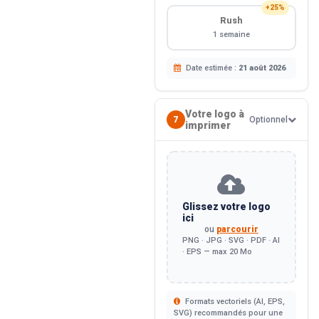
+25%
Rush
1 semaine
Date estimée :
21 août 2026
Votre logo à
7
Optionnel
imprimer
Glissez votre logo
ici
ou
parcourir
PNG · JPG · SVG · PDF · AI
· EPS — max 20 Mo
Formats vectoriels (AI, EPS,
SVG) recommandés pour une