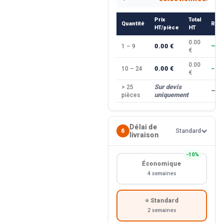
Prix
Total
Quantité
Rem
HT/pièce
HT
0.00
0.00 €
1 – 9
—
€
0.00
0.00 €
10 – 24
−10
€
Sur devis
> 25
—
uniquement
pièces
Délai de
6
Standard
livraison
−10%
Économique
4 semaines
⭐ Standard
2 semaines