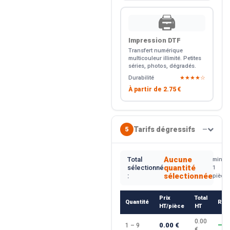
🖨️
Impression DTF
Transfert numérique
multicouleur illimité. Petites
séries, photos, dégradés.
Durabilité
★★★★☆
À partir de
2.75 €
Tarifs dégressifs
5
—
Aucune
Total
min.
quantité
sélectionné
1
sélectionnée
:
pièce
Prix
Total
Quantité
Rem
HT/pièce
HT
0.00
0.00 €
1 – 9
—
€