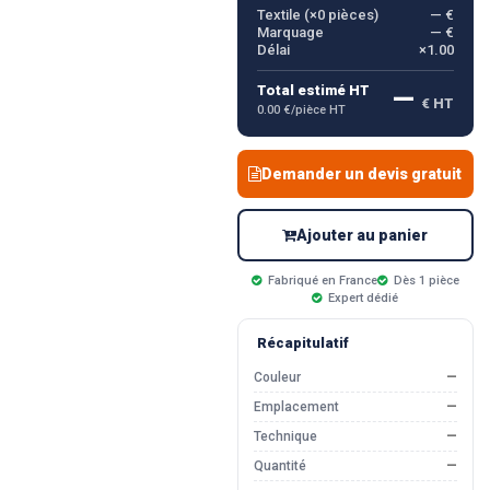
Textile (×
0
pièces)
— €
Marquage
— €
Délai
×1.00
—
Total estimé HT
€ HT
0.00 €/pièce HT
Demander un devis gratuit
Ajouter au panier
Fabriqué en France
Dès 1 pièce
Expert dédié
Récapitulatif
Couleur
—
Emplacement
—
Technique
—
Quantité
—