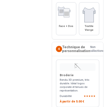
Face + Dos
Textile
Vierge
Technique de
Non
4
personnalisation
sélectionné
🪡
Broderie
Rendu 3D premium, très
durable. Idéal logos
corporate et tenues de
représentation.
Durabilité
★★★★★
À partir de
5.00 €