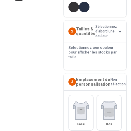
Sélectionnez
Tailles &
2
d'abord une
quantités
couleur
Sélectionnez une couleur
pour afficher les stocks par
taille.
Emplacement de
Non
3
personnalisation
sélectionné
Face
Dos