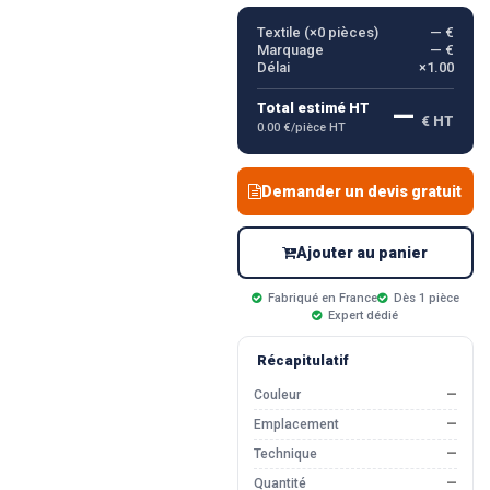
Textile (×
0
pièces)
— €
Marquage
— €
Délai
×1.00
—
Total estimé HT
€ HT
0.00 €/pièce HT
Demander un devis gratuit
Ajouter au panier
Fabriqué en France
Dès 1 pièce
Expert dédié
Récapitulatif
Couleur
—
Emplacement
—
Technique
—
Quantité
—