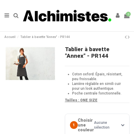
0
Accueil
Tablier à bavette "Annex" - PR144
Tablier à bavette
"Annex" - PR144
Coton oxford: Épais, résistant,
peu froissable.
Lanière réglable en simili cuir
pour un look authentique.
Poche centrale fonctionnelle.
Tailles :
ONE SIZE
Choisir
Aucune
une
1
sélection
couleur