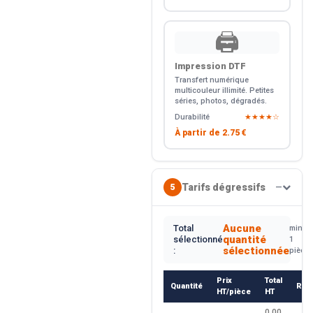
🖨️
Impression DTF
Transfert numérique
multicouleur illimité. Petites
séries, photos, dégradés.
Durabilité
★★★★☆
À partir de
2.75 €
Tarifs dégressifs
5
—
Aucune
Total
min.
quantité
sélectionné
1
sélectionnée
:
pièce
Prix
Total
Quantité
Rem
HT/pièce
HT
0.00