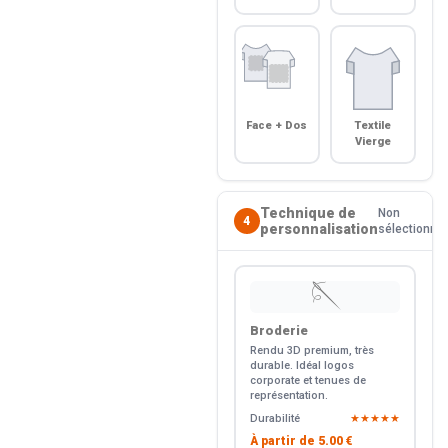
Face + Dos
Textile
Vierge
Technique de
Non
4
personnalisation
sélectionné
🪡
Broderie
Rendu 3D premium, très
durable. Idéal logos
corporate et tenues de
représentation.
Durabilité
★★★★★
À partir de
5.00 €