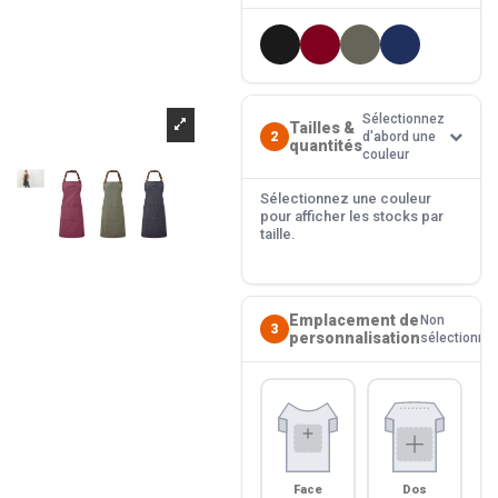
Sélectionnez
Tailles &
2
d'abord une
quantités
couleur
Sélectionnez une couleur
pour afficher les stocks par
taille.
Emplacement de
Non
3
personnalisation
sélectionné
Face
Dos