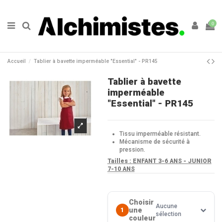
0
Accueil
Tablier à bavette imperméable "Essential" - PR145
Tablier à bavette
imperméable
"Essential" - PR145
Tissu imperméable résistant.
Mécanisme de sécurité à
pression.
Tailles :
ENFANT 3-6 ANS - JUNIOR
7-10 ANS
Choisir
Aucune
une
1
sélection
couleur