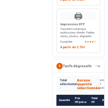
🖨️
Impression DTF
Transfert numérique
multicouleur illimité. Petites
séries, photos, dégradés.
Durabilité
★★★★☆
À partir de
2.75 €
Tarifs dégressifs
5
—
Aucune
Total
min.
quantité
sélectionné
1
sélectionnée
:
pièce
Prix
Total
Quantité
Rem
HT/pièce
HT