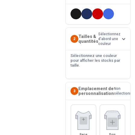
Sélectionnez
Tailles &
2
d'abord une
quantités
couleur
Sélectionnez une couleur
pour afficher les stocks par
taille.
Emplacement de
Non
3
personnalisation
sélectionné
Face
Dos