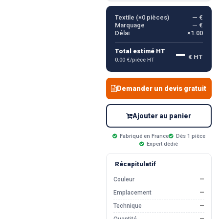
Textile (×
0
pièces)
— €
Marquage
— €
Délai
×1.00
—
Total estimé HT
€ HT
0.00 €/pièce HT
Demander un devis gratuit
Ajouter au panier
Fabriqué en France
Dès 1 pièce
Expert dédié
Récapitulatif
Couleur
—
Emplacement
—
Technique
—