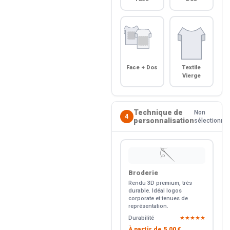
Face + Dos
Textile
Vierge
Technique de
Non
4
personnalisation
sélectionné
🪡
Broderie
Rendu 3D premium, très
durable. Idéal logos
corporate et tenues de
représentation.
Durabilité
★★★★★
À partir de
5.00 €