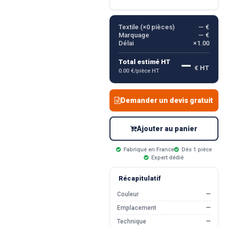
Textile (×
0
pièces)
— €
Marquage
— €
Délai
×1.00
—
Total estimé HT
€ HT
0.00 €/pièce HT
Demander un devis gratuit
Ajouter au panier
Fabriqué en France
Dès 1 pièce
Expert dédié
Récapitulatif
Couleur
—
Emplacement
—
Technique
—