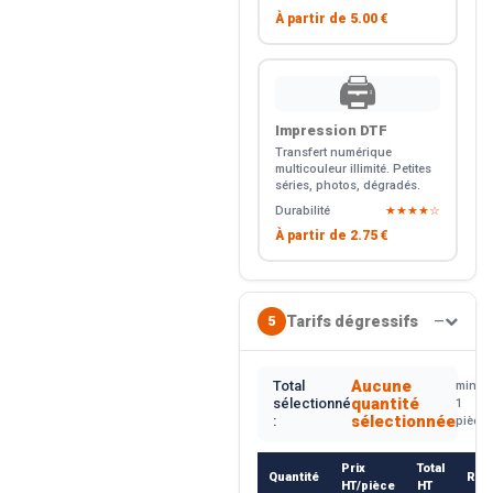
À partir de
5.00 €
🖨️
Impression DTF
Transfert numérique
multicouleur illimité. Petites
séries, photos, dégradés.
Durabilité
★★★★☆
À partir de
2.75 €
Tarifs dégressifs
5
—
Aucune
Total
min.
quantité
sélectionné
1
sélectionnée
:
pièce
Prix
Total
Quantité
Rem
HT/pièce
HT