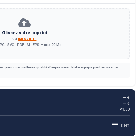
Glissez votre logo ici
ou
parcourir
PG · SVG · PDF · AI · EPS — max 20 Mo
s pour une meilleure qualité d'impression. Notre équipe peut aussi vous
— €
— €
×1.00
—
€ HT