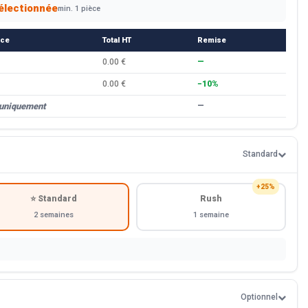
électionnée
min. 1 pièce
èce
Total HT
Remise
0.00 €
—
0.00 €
−10%
 uniquement
—
Standard
+25%
⭐ Standard
Rush
2 semaines
1 semaine
Optionnel