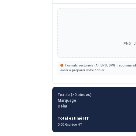
PNG · J
Formats vectoriels (AI, EPS, SVG) recommandé
aider à préparer votre fichier.
Textile (×
0
pièces)
Marquage
Délai
Total estimé HT
0.00 €/pièce HT