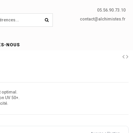
05.56.90.73.10
contact@alchimistes.fr
ES-NOUS
1
t optimal.
ion UV 50+.
cité.