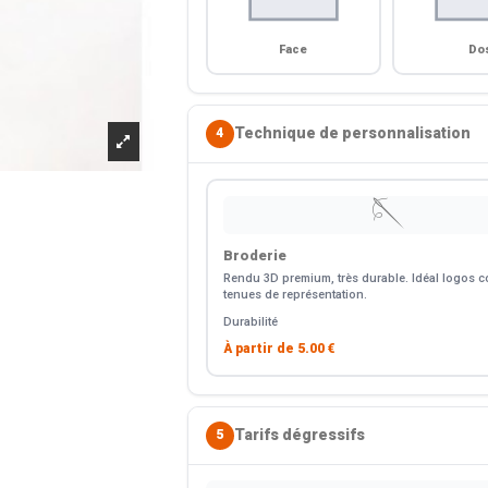
Face
Do
Technique de personnalisation
4
🪡
Broderie
Rendu 3D premium, très durable. Idéal logos co
tenues de représentation.
Durabilité
À partir de
5.00 €
Tarifs dégressifs
5