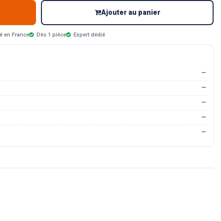
Ajouter au panier
é en France
Dès 1 pièce
Expert dédié
—
—
—
—
—