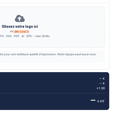
Glissez votre logo ici
ou
parcourir
PG · SVG · PDF · AI · EPS — max 20 Mo
s pour une meilleure qualité d'impression. Notre équipe peut aussi vous
— €
— €
×1.00
—
€ HT