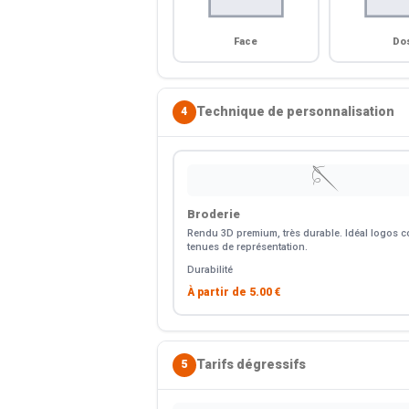
Face
Do
Technique de personnalisation
4
🪡
Broderie
Rendu 3D premium, très durable. Idéal logos co
tenues de représentation.
Durabilité
À partir de
5.00 €
Tarifs dégressifs
5