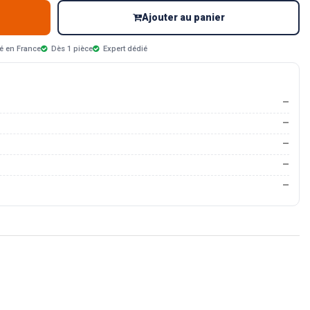
Ajouter au panier
é en France
Dès 1 pièce
Expert dédié
—
—
—
—
—