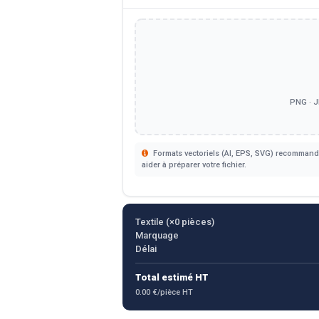
PNG · J
Formats vectoriels (AI, EPS, SVG) recommandé
aider à préparer votre fichier.
Textile (×
0
pièces)
Marquage
Délai
Total estimé HT
0.00 €/pièce HT