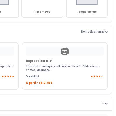
s
Face + Dos
Textile Vierge
Non sélectionné
🖨️
Impression DTF
rporate et
Transfert numérique multicouleur illimité. Petites séries,
photos, dégradés.
★★★★★
Durabilité
★★★★☆
À partir de
2.75 €
—