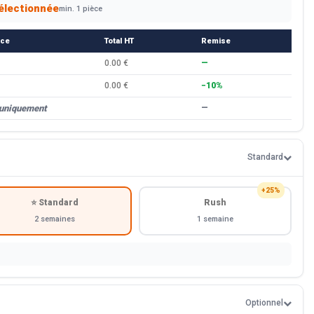
électionnée
min. 1 pièce
èce
Total HT
Remise
0.00 €
—
0.00 €
−10%
 uniquement
—
Standard
+25%
⭐ Standard
Rush
2 semaines
1 semaine
Optionnel