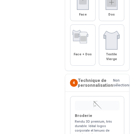
Face
Dos
Face + Dos
Textile
Vierge
Technique de
Non
4
personnalisation
sélectionné
🪡
Broderie
Rendu 3D premium, très
durable. Idéal logos
corporate et tenues de