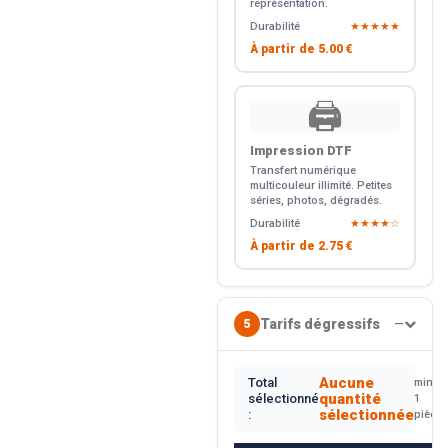
représentation.
Durabilité
★★★★★
À partir de
5.00 €
🖨️
Impression DTF
Transfert numérique
multicouleur illimité. Petites
séries, photos, dégradés.
Durabilité
★★★★☆
À partir de
2.75 €
Tarifs dégressifs
5
—
Aucune
Total
min.
quantité
sélectionné
1
sélectionnée
:
pièce