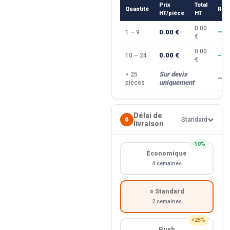
Prix
Total
Quantité
Rem
HT/pièce
HT
0.00
0.00 €
1 – 9
—
€
0.00
0.00 €
10 – 24
−10
€
Sur devis
> 25
—
uniquement
pièces
Délai de
6
Standard
livraison
−10%
Économique
4 semaines
⭐ Standard
2 semaines
+25%
Rush