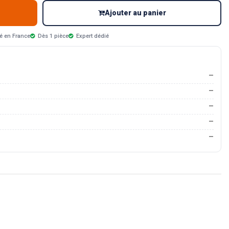
Ajouter au panier
é en France
Dès 1 pièce
Expert dédié
—
—
—
—
—