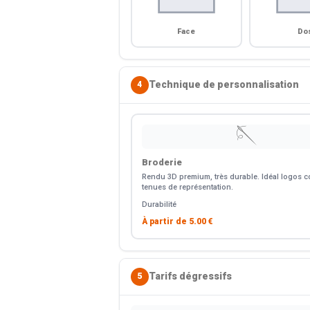
Face
Do
Technique de personnalisation
4
🪡
Broderie
Rendu 3D premium, très durable. Idéal logos co
tenues de représentation.
Durabilité
À partir de
5.00 €
Tarifs dégressifs
5