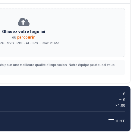
Glissez votre logo ici
ou
parcourir
PG · SVG · PDF · AI · EPS — max 20 Mo
s pour une meilleure qualité d'impression. Notre équipe peut aussi vous
— €
— €
×1.00
—
€ HT