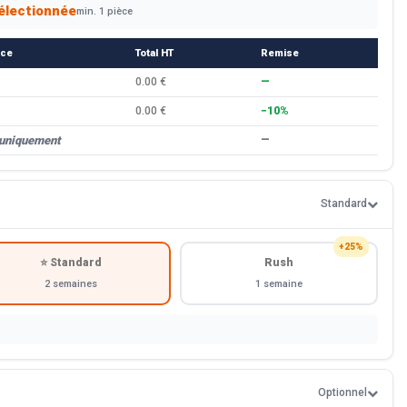
électionnée
min. 1 pièce
èce
Total HT
Remise
0.00 €
—
0.00 €
−10%
 uniquement
—
Standard
+25%
⭐ Standard
Rush
2 semaines
1 semaine
Optionnel