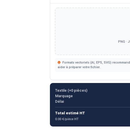
PNG · J
Formats vectoriels (AI, EPS, SVG) recommandé
aider à préparer votre fichier.
Textile (×
0
pièces)
Marquage
Délai
Total estimé HT
0.00 €/pièce HT