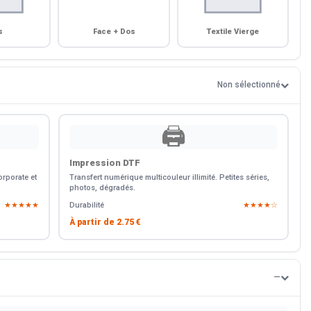
s
Face + Dos
Textile Vierge
Non sélectionné
🖨️
Impression DTF
rporate et
Transfert numérique multicouleur illimité. Petites séries,
photos, dégradés.
★★★★★
Durabilité
★★★★☆
À partir de
2.75 €
—