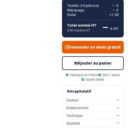
Textile (×
0
pièces)
— €
Marquage
— €
Délai
×1.00
—
Total estimé HT
€ HT
0.00 €/pièce HT
Demander un devis gratuit
Ajouter au panier
Fabriqué en France
Dès 1 pièce
Expert dédié
Récapitulatif
Couleur
—
Emplacement
—
Technique
—
Quantité
—