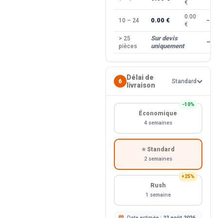
€
0.00
0.00 €
10 – 24
−10
€
Sur devis
> 25
—
uniquement
pièces
Délai de
6
Standard
livraison
−10%
Économique
4 semaines
⭐ Standard
2 semaines
+25%
Rush
1 semaine
Date estimée :
22 août 2026