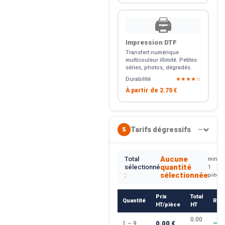
🖨️
Impression DTF
Transfert numérique
multicouleur illimité. Petites
séries, photos, dégradés.
Durabilité
★★★★☆
À partir de
2.75 €
Tarifs dégressifs
5
—
Aucune
Total
min.
quantité
sélectionné
1
sélectionnée
:
pièce
Prix
Total
Quantité
Rem
HT/pièce
HT
0.00
0.00 €
1 – 9
—