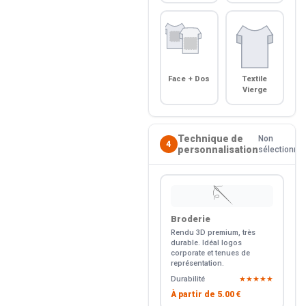
Face + Dos
Textile
Vierge
Technique de
Non
4
personnalisation
sélectionné
🪡
Broderie
Rendu 3D premium, très
durable. Idéal logos
corporate et tenues de
représentation.
Durabilité
★★★★★
À partir de
5.00 €