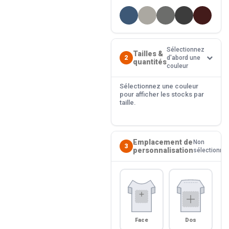
Sélectionnez
Tailles &
2
d'abord une
quantités
couleur
Sélectionnez une couleur
pour afficher les stocks par
taille.
Emplacement de
Non
3
personnalisation
sélectionné
Face
Dos