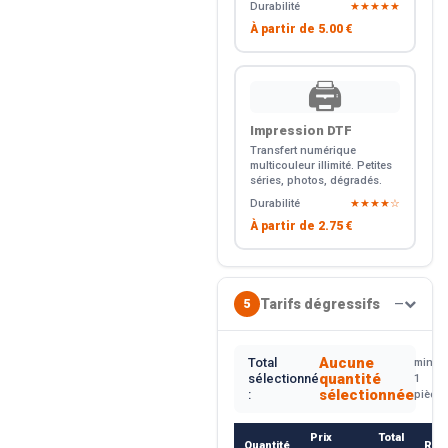
Durabilité
★★★★★
À partir de
5.00 €
🖨️
Impression DTF
Transfert numérique
multicouleur illimité. Petites
séries, photos, dégradés.
Durabilité
★★★★☆
À partir de
2.75 €
Tarifs dégressifs
5
—
Aucune
Total
min.
quantité
sélectionné
1
sélectionnée
:
pièce
Prix
Total
Quantité
Rem