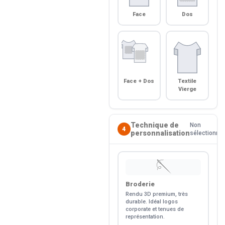
Face
Dos
Face + Dos
Textile
Vierge
Technique de
Non
4
personnalisation
sélectionné
🪡
Broderie
Rendu 3D premium, très
durable. Idéal logos
corporate et tenues de
représentation.