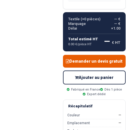
Textile (×
0
pièces)
— €
Marquage
— €
Délai
×1.00
—
Total estimé HT
€ HT
0.00 €/pièce HT
Demander un devis gratuit
Ajouter au panier
Fabriqué en France
Dès 1 pièce
Expert dédié
Récapitulatif
Couleur
—
Emplacement
—