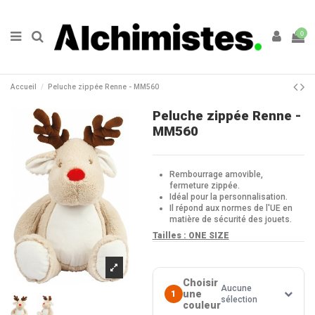
0
Accueil
Peluche zippée Renne - MM560
Peluche zippée Renne -
MM560
Rembourrage amovible,
fermeture zippée.
Idéal pour la personnalisation.
Il répond aux normes de l'UE en
matière de sécurité des jouets.
Tailles :
ONE SIZE
Choisir
Aucune
une
1
sélection
couleur