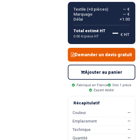
Textile (×
0
pièces)
— €
Marquage
— €
Délai
×1.00
—
Total estimé HT
€ HT
0.00 €/pièce HT
Demander un devis gratuit
Ajouter au panier
Fabriqué en France
Dès 1 pièce
Expert dédié
Récapitulatif
Couleur
—
Emplacement
—
Technique
—
Quantité
—