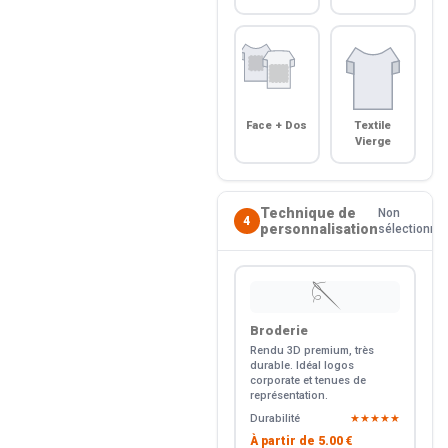
Face + Dos
Textile
Vierge
Technique de
Non
4
personnalisation
sélectionné
🪡
Broderie
Rendu 3D premium, très
durable. Idéal logos
corporate et tenues de
représentation.
Durabilité
★★★★★
À partir de
5.00 €