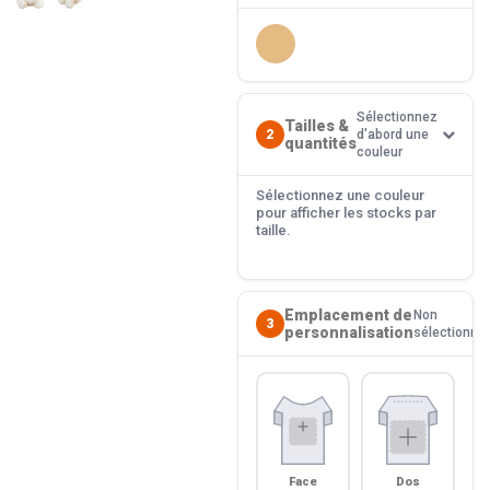
Sélectionnez
Tailles &
2
d'abord une
quantités
couleur
Sélectionnez une couleur
pour afficher les stocks par
taille.
Emplacement de
Non
3
personnalisation
sélectionné
Face
Dos