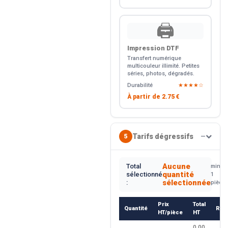
🖨️
Impression DTF
Transfert numérique
multicouleur illimité. Petites
séries, photos, dégradés.
Durabilité
★★★★☆
À partir de
2.75 €
Tarifs dégressifs
5
—
Aucune
Total
min.
quantité
sélectionné
1
sélectionnée
:
pièce
Prix
Total
Quantité
Rem
HT/pièce
HT
0.00