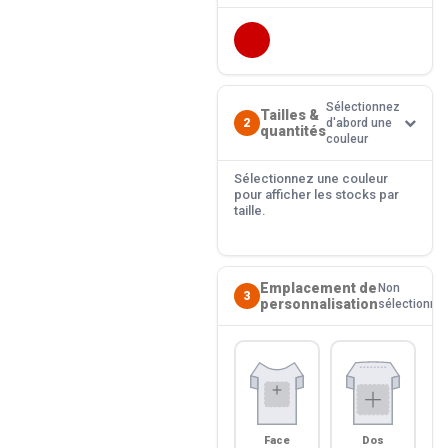
Sélectionnez
Tailles &
2
d'abord une
quantités
couleur
Sélectionnez une couleur
pour afficher les stocks par
taille.
Emplacement de
Non
3
personnalisation
sélectionné
Face
Dos