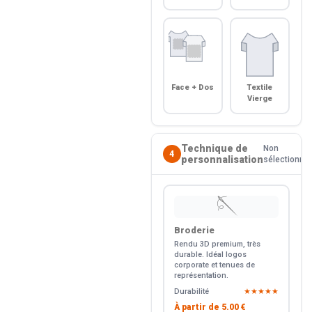
Face + Dos
Textile
Vierge
Technique de
Non
4
personnalisation
sélectionné
🪡
Broderie
Rendu 3D premium, très
durable. Idéal logos
corporate et tenues de
représentation.
Durabilité
★★★★★
À partir de
5.00 €