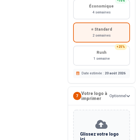
−10%
Économique
4 semaines
⭐ Standard
2 semaines
+25%
Rush
1 semaine
Date estimée :
20 août 2026
Votre logo à
7
Optionnel
imprimer
Glissez votre logo
ici