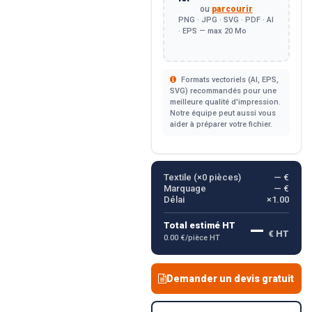
ou
parcourir
PNG · JPG · SVG · PDF · AI
· EPS — max 20 Mo
Formats vectoriels (AI, EPS,
SVG) recommandés pour une
meilleure qualité d'impression.
Notre équipe peut aussi vous
aider à préparer votre fichier.
Textile (×
0
pièces)
— €
Marquage
— €
Délai
×1.00
—
Total estimé HT
€ HT
0.00 €/pièce HT
Demander un devis gratuit