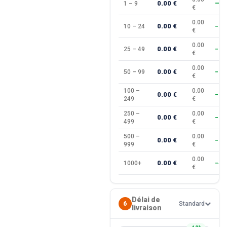
0.00 €
1 – 9
—
€
0.00
0.00 €
10 – 24
−10
€
0.00
0.00 €
25 – 49
−15
€
0.00
0.00 €
50 – 99
−20
€
100 –
0.00
0.00 €
−25
249
€
250 –
0.00
0.00 €
−30
499
€
500 –
0.00
0.00 €
−35
999
€
0.00
0.00 €
1000+
−40
€
Délai de
6
Standard
livraison