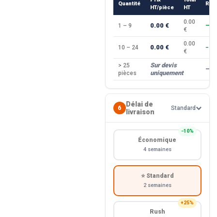
Quantité
Rem
HT/pièce
HT
0.00
0.00 €
1 – 9
—
€
0.00
0.00 €
10 – 24
−10
€
Sur devis
> 25
—
uniquement
pièces
Délai de
6
Standard
livraison
−10%
Économique
4 semaines
⭐ Standard
2 semaines
+25%
Rush