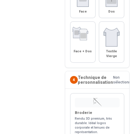
Face
Dos
Face + Dos
Textile
Vierge
Technique de
Non
4
personnalisation
sélectionné
🪡
Broderie
Rendu 3D premium, très
durable. Idéal logos
corporate et tenues de
représentation.