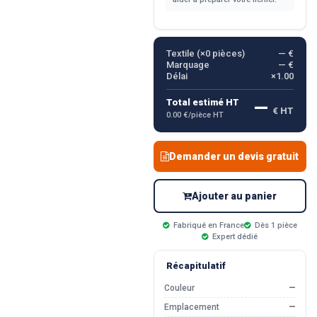
Textile (×
0
pièces)
— €
Marquage
— €
Délai
×1.00
—
Total estimé HT
€ HT
0.00 €/pièce HT
Demander un devis gratuit
Ajouter au panier
Fabriqué en France
Dès 1 pièce
Expert dédié
Récapitulatif
Couleur
—
Emplacement
—