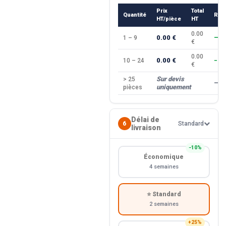
Prix
Total
Quantité
Rem
HT/pièce
HT
0.00
0.00 €
1 – 9
—
€
0.00
0.00 €
10 – 24
−10
€
Sur devis
> 25
—
uniquement
pièces
Délai de
6
Standard
livraison
−10%
Économique
4 semaines
⭐ Standard
2 semaines
+25%