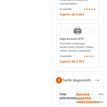
corporate et tenues de
représentation.
Durabilité
★★★★★
À partir de
5.00 €
🖨️
Impression DTF
Transfert numérique
multicouleur illimité. Petites
séries, photos, dégradés.
Durabilité
★★★★☆
À partir de
2.75 €
Tarifs dégressifs
5
—
Aucune
Total
min.
quantité
sélectionné
1
sélectionnée
:
pièce