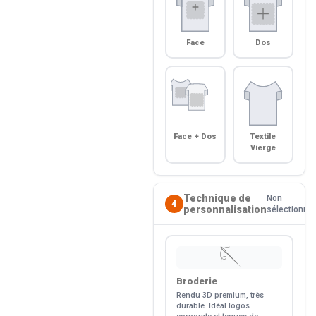
Face
Dos
Face + Dos
Textile
Vierge
Technique de
Non
4
personnalisation
sélectionné
🪡
Broderie
Rendu 3D premium, très
durable. Idéal logos