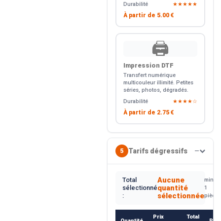
Durabilité
★★★★★
À partir de
5.00 €
🖨️
Impression DTF
Transfert numérique
multicouleur illimité. Petites
séries, photos, dégradés.
Durabilité
★★★★☆
À partir de
2.75 €
Tarifs dégressifs
5
—
Aucune
Total
min.
quantité
sélectionné
1
sélectionnée
:
pièce
Prix
Total
Quantité
Rem