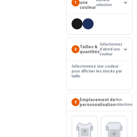
Aucune
une
1
sélection
couleur
Sélectionnez
Tailles &
2
d'abord une
quantités
couleur
Sélectionnez une couleur
pour afficher les stocks par
taille.
Emplacement de
Non
3
personnalisation
sélectionné