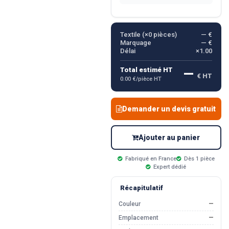
Textile (×
0
pièces)
— €
Marquage
— €
Délai
×1.00
—
Total estimé HT
€ HT
0.00 €/pièce HT
Demander un devis gratuit
Ajouter au panier
Fabriqué en France
Dès 1 pièce
Expert dédié
Récapitulatif
Couleur
—
Emplacement
—