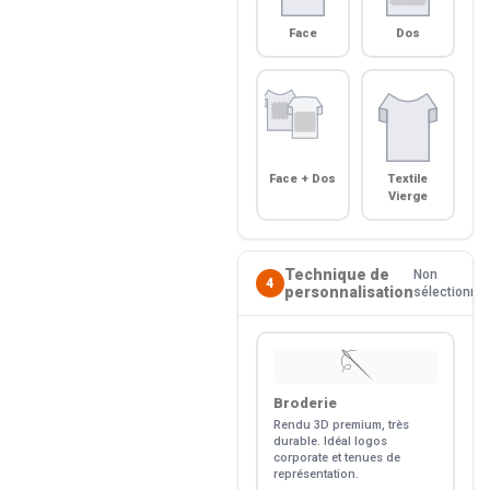
Face
Dos
Face + Dos
Textile
Vierge
Technique de
Non
4
personnalisation
sélectionné
🪡
Broderie
Rendu 3D premium, très
durable. Idéal logos
corporate et tenues de
représentation.