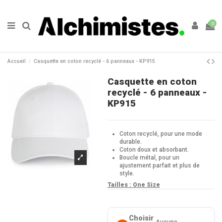
0
Accueil
Casquette en coton recyclé - 6 panneaux - KP915
Casquette en coton
recyclé - 6 panneaux -
KP915
Coton recyclé, pour une mode
durable.
Coton doux et absorbant.
Boucle métal, pour un
ajustement parfait et plus de
style.
Tailles :
One Size
Choisir