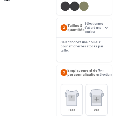
Sélectionnez
Tailles &
2
d'abord une
quantités
couleur
Sélectionnez une couleur
pour afficher les stocks par
taille.
Emplacement de
Non
3
personnalisation
sélectionné
Face
Dos