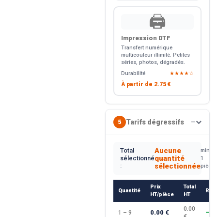
🖨️
Impression DTF
Transfert numérique
multicouleur illimité. Petites
séries, photos, dégradés.
Durabilité
★★★★☆
À partir de
2.75 €
Tarifs dégressifs
5
—
Aucune
Total
min.
quantité
sélectionné
1
sélectionnée
:
pièce
Prix
Total
Quantité
Rem
HT/pièce
HT
0.00
0.00 €
1 – 9
—
€