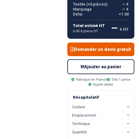
Textile (×
0
pièces)
— €
Marquage
— €
Délai
×1.00
—
Total estimé HT
€ HT
0.00 €/pièce HT
Demander un devis gratuit
Ajouter au panier
Fabriqué en France
Dès 1 pièce
Expert dédié
Récapitulatif
Couleur
—
Emplacement
—
Technique
—
Quantité
—