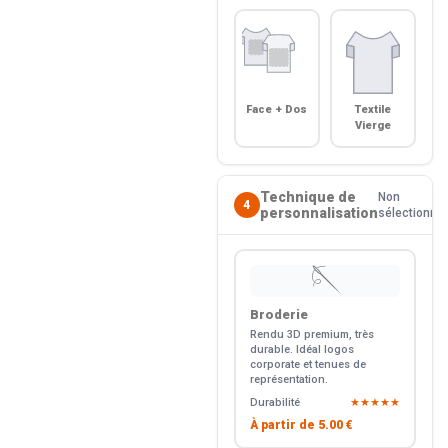
Face + Dos
Textile
Vierge
Technique de
Non
4
personnalisation
sélectionné
🪡
Broderie
Rendu 3D premium, très
durable. Idéal logos
corporate et tenues de
représentation.
Durabilité
★★★★★
À partir de
5.00 €